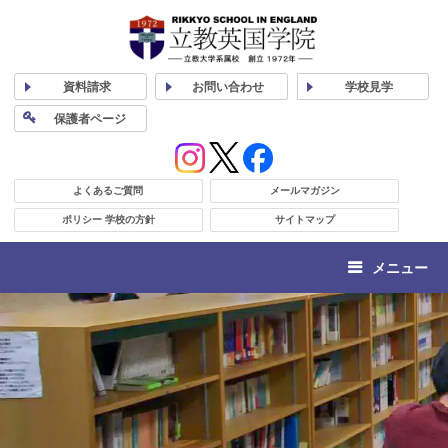
資料
請求
お問い合わせ
学校
見学
保護者
ページ
よくあるご質問
メールマガジン
ポリシー 学校の方針
サイトマップ
メニュー