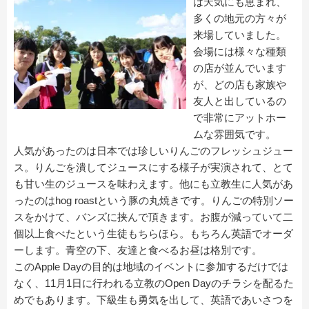
は天気にも恵まれ、
多くの地元の方々が
来場していました。
会場には様々な種類
の店が並んでいます
が、どの店も家族や
友人と出しているの
で非常にアットホー
ムな雰囲気です。
人気があったのは日本では珍しいりんごのフレッシュジュー
ス。りんごを潰してジュースにする様子が実演されて、とて
も甘い生のジュースを味わえます。他にも立教生に人気があ
ったのはhog roastという豚の丸焼きです。りんごの特別ソー
スをかけて、バンズに挟んで頂きます。お腹が減っていて二
個以上食べたという生徒もちらほら。もちろん英語でオーダ
ーします。青空の下、友達と食べるお昼は格別です。
このApple Dayの目的は地域のイベントに参加するだけでは
なく、11月1日に行われる立教のOpen Dayのチラシを配るた
めでもあります。下級生も勇気を出して、英語であいさつを