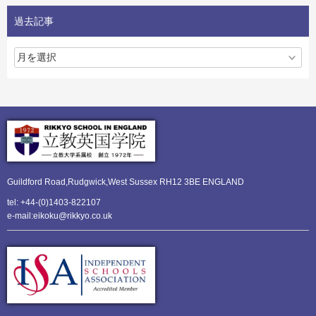
過去記事
Guildford Road,Rudgwick,
West Sussex RH12 3BE ENGLAND
tel: +44-(0)1403-822107
e-mail:eikoku@rikkyo.co.uk