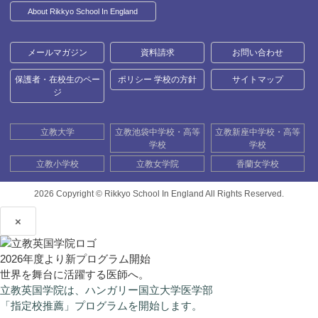
About Rikkyo School In England
メールマガジン
資料請求
お問い合わせ
保護者・在校生のペー
ポリシー 学校の方針
サイトマップ
ジ
立教大学
立教池袋中学校・高等
立教新座中学校・高等
学校
学校
立教小学校
立教女学院
香蘭女学校
2026 Copyright ©
Rikkyo School In England All Rights Reserved.
×
2026年度より新プログラム開始
世界を舞台に活躍する医師へ。
立教英国学院は、ハンガリー国立大学医学部
「指定校推薦」プログラムを開始します。