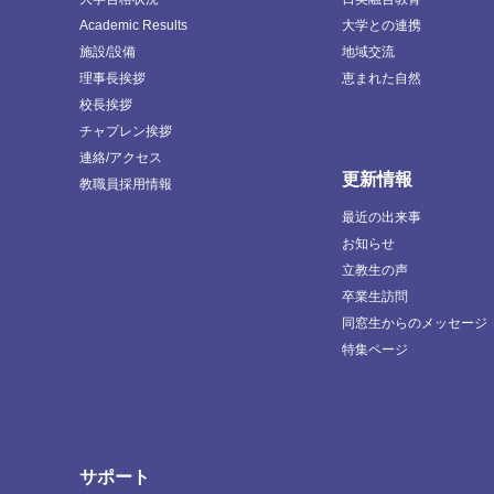
Academic Results
大学との連携
施設/設備
地域交流
理事長挨拶
恵まれた自然
校長挨拶
チャプレン挨拶
連絡/アクセス
更新情報
教職員採用情報
最近の出来事
お知らせ
立教生の声
卒業生訪問
同窓生からのメッセージ
特集ページ
サポート