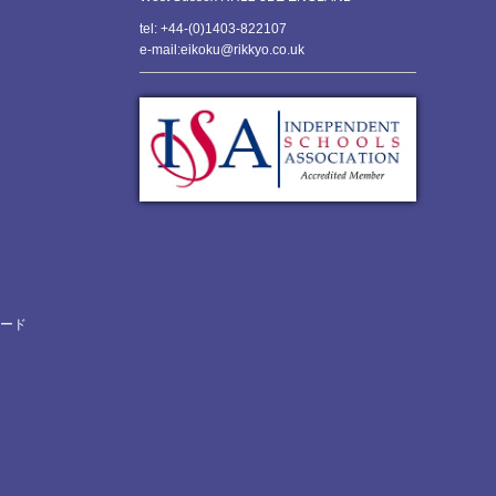
tel: +44-(0)1403-822107
e-mail:eikoku@rikkyo.co.uk
ロード