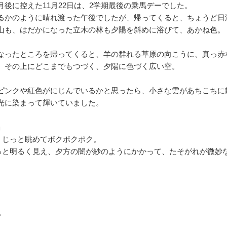
月後に控えた11月22日は、2学期最後の乗馬デーでした。
るかのように晴れ渡った午後でしたが、帰ってくると、ちょうど日
山も、はだかになった立木の林も夕陽を斜めに浴びて、あかね色。
なったところを帰ってくると、羊の群れる草原の向こうに、真っ赤
。その上にどこまでもつづく、夕陽に色づく広い空。
ピンクや紅色がにじんでいるかと思ったら、小さな雲があちこちに
光に染まって輝いていました。
」
、じっと眺めてポクポクポク。
っと明るく見え、夕方の闇が紗のようにかかって、たそがれが微妙
。