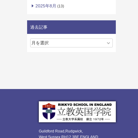
2025年8月
(13)
過去記事
Guildford Road,Rudgwick,
West Sussex RH12 3BE ENGLAND