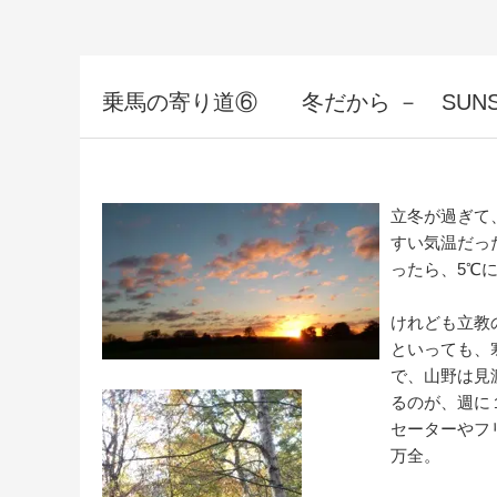
乗馬の寄り道⑥ 冬だから － SUNSET
立冬が過ぎて
すい気温だっ
ったら、5℃
けれども立教
といっても、
で、山野は見
るのが、週に
セーターやフ
万全。