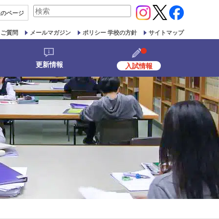
検
生の
ページ
索
対
るご質問
メールマガジン
ポリシー 学校の方針
サイトマップ
象:
更新情報
入試情報