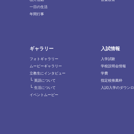
一日の生活
年間行事
ギャラリー
入試情報
フォトギャラリー
入学試験
ムービーギャラリー
学校説明会情報
立教生にインタビュー
学費
└
英語について
指定校推薦枠
└
生活について
入試/入学のダウン
イベントムービー