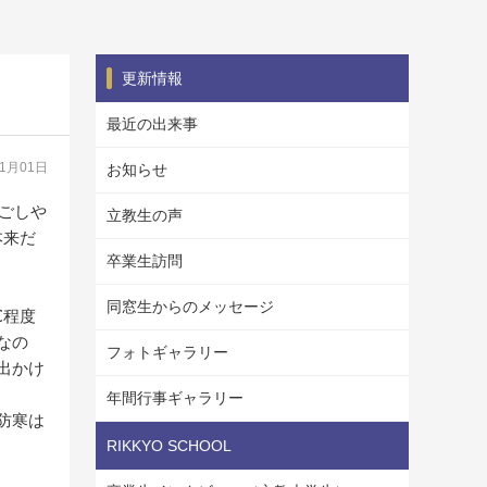
更新情報
最近の出来事
01月01日
お知らせ
過ごしや
立教生の声
本来だ
卒業生訪問
。
同窓生からのメッセージ
℃程度
なの
フォトギャラリー
出かけ
年間行事ギャラリー
防寒は
RIKKYO SCHOOL