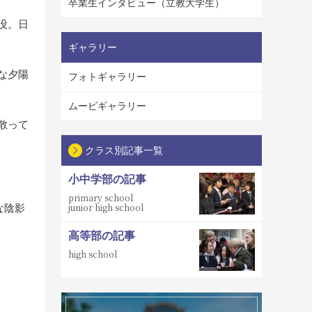
卒業生インタビュー（立教大学生）
没。日
ギャラリー
な夕陽
フォトギャラリー
ムービギャラリー
散って
クラス別記事一覧
小中学部の記事
primary school
junior high school
な陰影
高等部の記事
high school