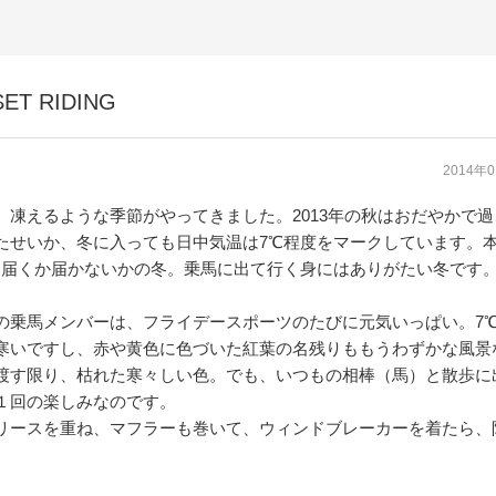
 RIDING
2014年
、凍えるような季節がやってきました。2013年の秋はおだやかで
たせいか、冬に入っても日中気温は7℃程度をマークしています。
に届くか届かないかの冬。乗馬に出て行く身にはありがたい冬です
の乗馬メンバーは、フライデースポーツのたびに元気いっぱい。7
寒いですし、赤や黄色に色づいた紅葉の名残りももうわずかな風景
渡す限り、枯れた寒々しい色。でも、いつもの相棒（馬）と散
歩
に
１回の楽しみなのです。
リースを重ね、マフラーも巻いて、ウィンドブレーカーを着たら、