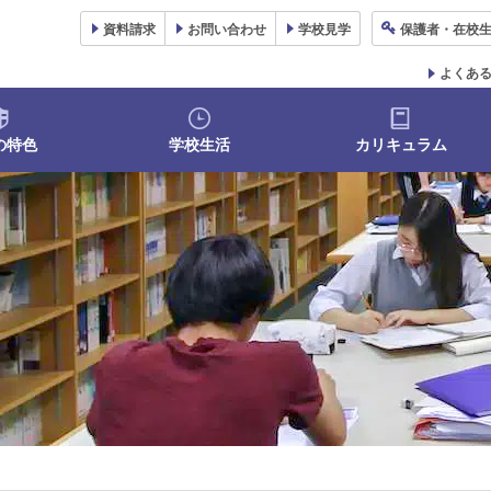
資料
請求
お問い合わせ
学校
見学
保護者
・在校
よくあ
の特色
学校生活
カリキュラム