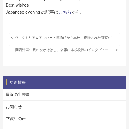
Best wishes
Japanese evening の記事は
こちら
から。
ヴィクトリア＆アルバート博物館から本校に寄贈された茶室がお披露目の日を迎えました。
「関西帰国生親の会かけはし」会報に本校校長のインタビューが掲載されました。
更新情報
最近の出来事
お知らせ
立教生の声