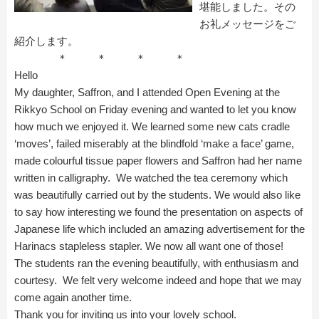
堪能しました。その
お礼メッセージをご
紹介します。
＊ ＊ ＊ ＊
Hello
My daughter, Saffron, and I attended Open Evening at the
Rikkyo School on Friday evening and wanted to let you know
how much we enjoyed it. We learned some new cats cradle
‘moves’, failed miserably at the blindfold ‘make a face’ game,
made colourful tissue paper flowers and Saffron had her name
written in calligraphy. We watched the tea ceremony which
was beautifully carried out by the students. We would also like
to say how interesting we found the presentation on aspects of
Japanese life which included an amazing advertisement for the
Harinacs stapleless stapler. We now all want one of those!
The students ran the evening beautifully, with enthusiasm and
courtesy. We felt very welcome indeed and hope that we may
come again another time.
Thank you for inviting us into your lovely school.