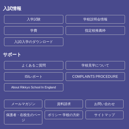
入試情報
入学試験
学校説明会情報
学費
指定校推薦枠
入試/入学のダウンロード
サポート
よくあるご質問
学校見学について
ISIレポート
COMPLAINTS PROCEDURE
About Rikkyo School In England
メールマガジン
資料請求
お問い合わせ
保護者・在校生のペー
ポリシー 学校の方針
サイトマップ
ジ