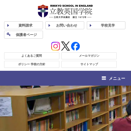
資料
請求
お問い合わせ
学校
見学
保護者
ページ
よくあるご質問
メールマガジン
ポリシー 学校の方針
サイトマップ
メニュー