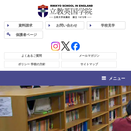
資料
請求
お問い合わせ
学校
見学
保護者
ページ
よくあるご質問
メールマガジン
ポリシー 学校の方針
サイトマップ
メニュー