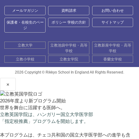
メールマガジン
資料請求
お問い合わせ
保護者・在校生のペー
ポリシー 学校の方針
サイトマップ
ジ
立教大学
立教池袋中学校・高等
立教新座中学校・高等
学校
学校
立教小学校
立教女学院
香蘭女学校
2026 Copyright ©
Rikkyo School In England All Rights Reserved.
×
2026年度より新プログラム開始
世界を舞台に活躍する医師へ。
立教英国学院は、ハンガリー国立大学医学部
「指定校推薦」プログラムを開始します。
本プログラムは、チェコ共和国の国立大学医学部への進学も含