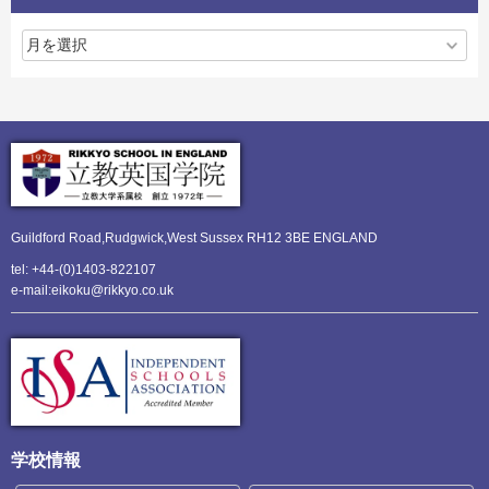
Guildford Road,Rudgwick,
West Sussex RH12 3BE ENGLAND
tel: +44-(0)1403-822107
e-mail:eikoku@rikkyo.co.uk
学校情報