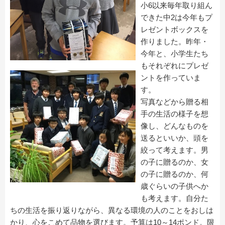
小6以来毎年取り組ん
できた中2は今年もプ
レゼントボックスを
作りました。昨年・
今年と、小学生たち
もそれぞれにプレゼ
ントを作っていま
す。
写真などから贈る相
手の生活の様子を想
像し、どんなものを
送るといいか、頭を
絞って考えます。男
の子に贈るのか、女
の子に贈るのか、何
歳ぐらいの子供へか
も考えます。自分た
ちの生活を振り返りながら、異なる環境の人のことをおしは
かり、心をこめて品物を選びます。予算は10～14ポンド。限