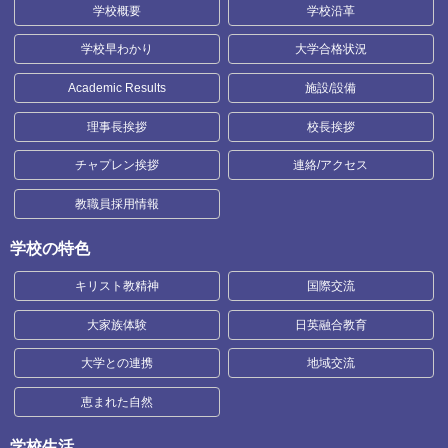
学校概要
学校沿革
学校早わかり
大学合格状況
Academic Results
施設/設備
理事長挨拶
校長挨拶
チャプレン挨拶
連絡/アクセス
教職員採用情報
学校の特色
キリスト教精神
国際交流
大家族体験
日英融合教育
大学との連携
地域交流
恵まれた自然
学校生活