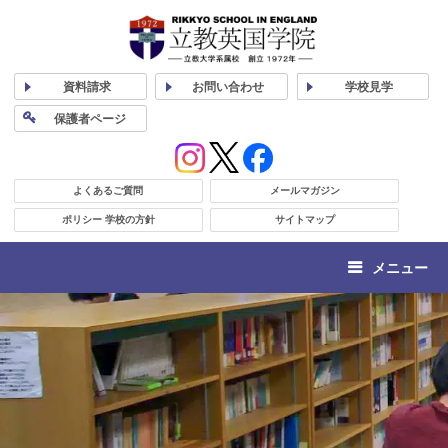
資料
請求
お問い合わせ
学校
見学
保護者
ページ
よくあるご質問
メールマガジン
ポリシー 学校の方針
サイトマップ
メニュー