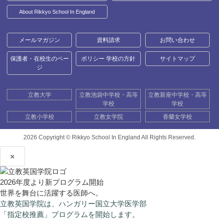
About Rikkyo School In England
メールマガジン
資料請求
お問い合わせ
保護者・在校生のペー
ポリシー 学校の方針
サイトマップ
ジ
立教大学
立教池袋中学校・高等
立教新座中学校・高等
学校
学校
立教小学校
立教女学院
香蘭女学校
2026 Copyright ©
Rikkyo School In England All Rights Reserved.
×
2026年度より新プログラム開始
世界を舞台に活躍する医師へ。
立教英国学院は、ハンガリー国立大学医学部
「指定校推薦」プログラムを開始します。