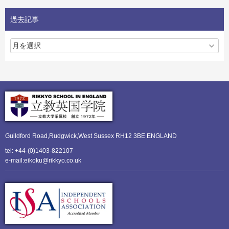
過去記事
Guildford Road,Rudgwick,
West Sussex RH12 3BE ENGLAND
tel: +44-(0)1403-822107
e-mail:eikoku@rikkyo.co.uk