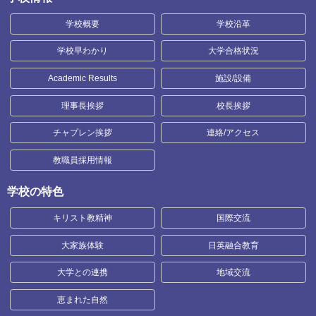
学校概要
学校沿革
学校早わかり
大学合格状況
Academic Results
施設/設備
理事長挨拶
校長挨拶
チャプレン挨拶
連絡/アクセス
教職員採用情報
学校の特色
キリスト教精神
国際交流
大家族体験
日英融合教育
大学との連携
地域交流
恵まれた自然