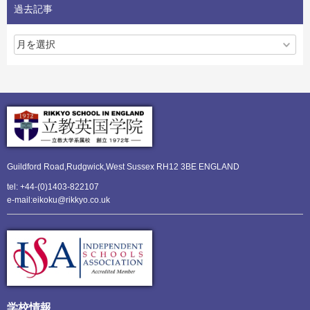
過去記事
Guildford Road,Rudgwick,
West Sussex RH12 3BE ENGLAND
tel: +44-(0)1403-822107
e-mail:eikoku@rikkyo.co.uk
学校情報