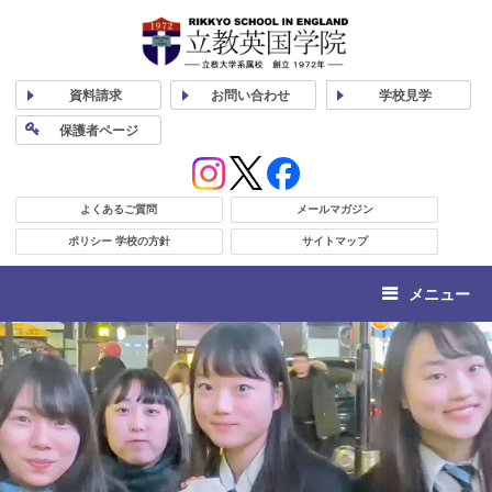
資料
請求
お問い合わせ
学校
見学
保護者
ページ
よくあるご質問
メールマガジン
ポリシー 学校の方針
サイトマップ
メニュー