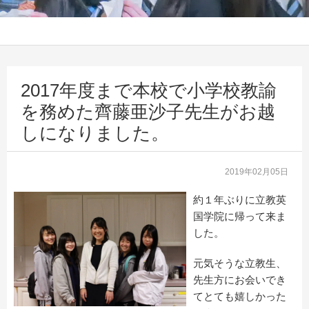
2017年度まで本校で小学校教諭
を務めた齊藤亜沙子先生がお越
しになりました。
2019年02月05日
約１年ぶりに立教英
国学院に帰って来ま
した。
元気そうな立教生、
先生方にお会いでき
てとても嬉しかった