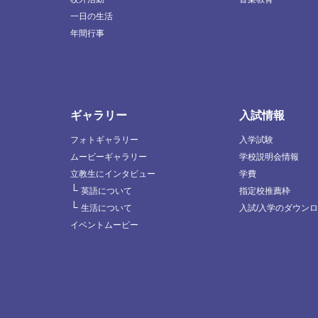
一日の生活
年間行事
ギャラリー
入試情報
フォトギャラリー
入学試験
ムービーギャラリー
学校説明会情報
立教生にインタビュー
学費
└
英語について
指定校推薦枠
└
生活について
入試/入学のダウン
イベントムービー