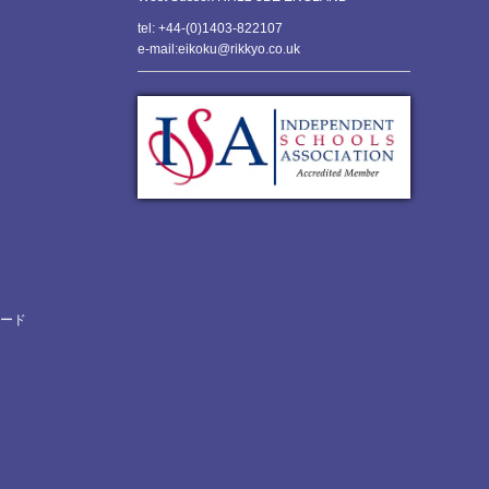
tel: +44-(0)1403-822107
e-mail:eikoku@rikkyo.co.uk
ロード