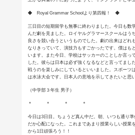
◆ Royal Grammar Schoolより第四報！ ◆
三日目の短期留学も無事に終わりました。今日も数
んだ劇を見ました。ロイヤルグラマースクールはう
良さを競い合うというものでした。劇の出来はどれ
なりきっていて、演技力もすごかったです。僕はも
います。また今日、学校はサッカーのことしか言っ
した。彼らは日本は必ず強くなるなどと言ってまし
戦うのを楽しみにしているといいました。スポーツ
は水泳大会です。日本人の意地を示してきたいと思
（中学部３年生 男子）
＊ ＊ ＊ ＊
今日は3日目。ちょうど真ん中だ。朝、いつも通り
だか心配になった。これまであまり授業らしい授業
から1日頑張ろう！！