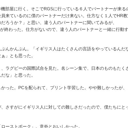
うに待機部屋に行く。そこでRGSに行っている６人でパートナーが来る
全員来ているのに僕のパートナーだけ来ない。仕方なく１人でHR教
のだろうか？」と思い、違う人のパートナーに聞いてみるが、
らずHRが終わった。仕方がないので、違う人のパートナーと一緒に行動
んぷんかんぷん。「イギリス人はたくさんの言語をやっているんだ
なぁ」とも思った。
く、ラグビーの国際試合を見た。名シーン集で、日本のものもたく
んだな」と思った。
しかった。PCを配られて、プリント学習した。やや難しかったが、
が、さすがにイギリス人に対しての難しさだったので、僕たちにと
「ローストポーク」。意外とおいしかった。