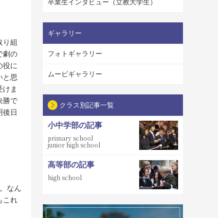
卒業生インタビュー（立教大学生）
ギャラリー
取り組
で劇の
フォトギャラリー
の役に
ムービギャラリー
いと思
受けま
決勝で
クラス別記事一覧
明後日
小中学部の記事
primary school
junior high school
高等部の記事
high school
。なん
もこれ