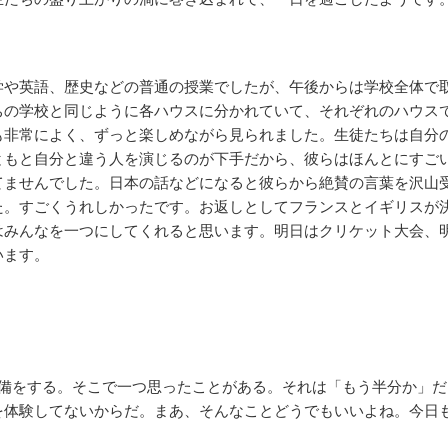
学や英語、歴史などの普通の授業でしたが、午後からは学校全体で
ちの学校と同じように各ハウスに分かれていて、それぞれのハウス
も非常によく、ずっと楽しめながら見られました。生徒たちは自分
ともと自分と違う人を演じるのが下手だから、彼らはほんとにすご
てませんでした。日本の話などになると彼らから絶賛の言葉を沢山
た。すごくうれしかったです。お返しとしてフランスとイギリスが
はみんなを一つにしてくれると思います。明日はクリケット大会、
います。
準備をする。そこで一つ思ったことがある。それは「もう半分か」だ
を体験してないからだ。まあ、そんなことどうでもいいよね。今日