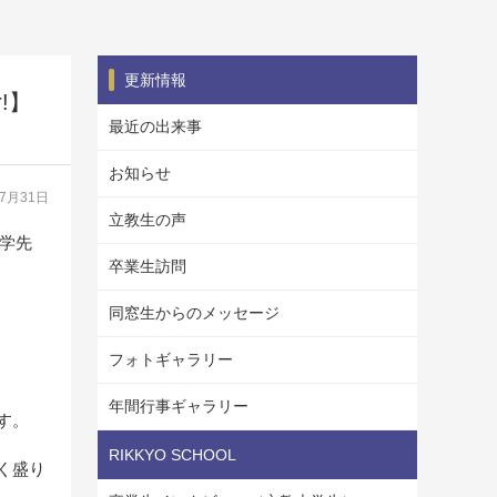
更新情報
r!】
最近の出来事
お知らせ
07月31日
立教生の声
留学先
卒業生訪問
同窓生からのメッセージ
フォトギャラリー
年間行事ギャラリー
す。
RIKKYO SCHOOL
く盛り
。