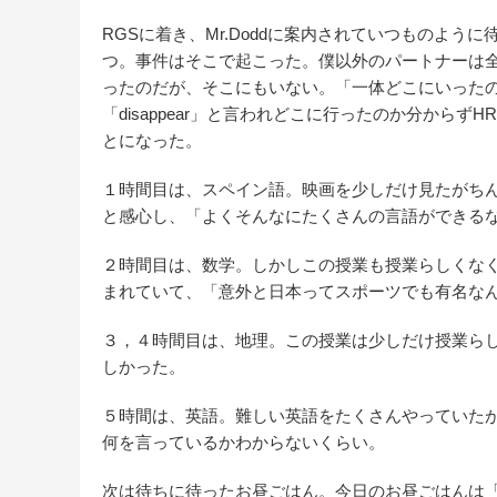
RGSに着き、Mr.Doddに案内されていつものよ
つ。事件はそこで起こった。僕以外のパートナーは
ったのだが、そこにもいない。「一体どこにいった
「disappear」と言われどこに行ったのか分か
とになった。
１時間目は、スペイン語。映画を少しだけ見たがち
と感心し、「よくそんなにたくさんの言語ができる
２時間目は、数学。しかしこの授業も授業らしくな
まれていて、「意外と日本ってスポーツでも有名な
３，４時間目は、地理。この授業は少しだけ授業ら
しかった。
５時間は、英語。難しい英語をたくさんやっていた
何を言っているかわからないくらい。
次は待ちに待ったお昼ごはん。今日のお昼ごはんは