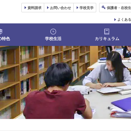
資料
請求
お問い合わせ
学校
見学
保護者
・在校
よくあ
の特色
学校生活
カリキュラム