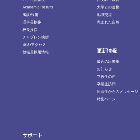
Academic Results
大学との連携
施設/設備
地域交流
理事長挨拶
恵まれた自然
校長挨拶
チャプレン挨拶
連絡/アクセス
更新情報
教職員採用情報
最近の出来事
お知らせ
立教生の声
卒業生訪問
同窓生からのメッセージ
特集ページ
サポート