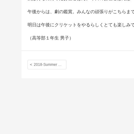
午後からは、劇の鑑賞。みんなの頑張りがこちらま
明日は午後にクリケットをやるらしくとても楽しみ
（高等部１年生 男子）
2018-Summer SHORT EXCHANGE PROGRAMME【 DAY TWO ; Getting excited today! 】◆ Royal Grammar Schoolより第三報！ ◆