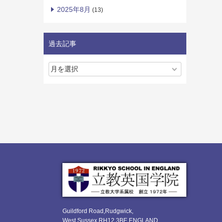
2025年8月
(13)
過去記事
Guildford Road,Rudgwick,
West Sussex RH12 3BE ENGLAND