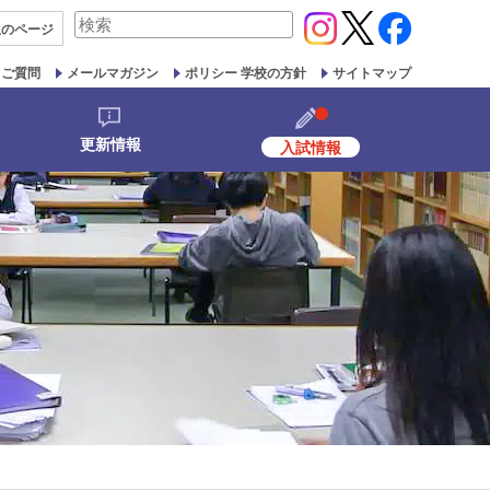
検
生の
ページ
索
対
るご質問
メールマガジン
ポリシー 学校の方針
サイトマップ
象:
更新情報
入試情報