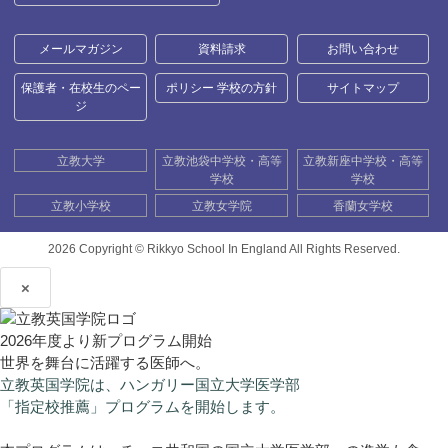
メールマガジン
資料請求
お問い合わせ
保護者・在校生のペー
ポリシー 学校の方針
サイトマップ
ジ
立教大学
立教池袋中学校・高等
立教新座中学校・高等
学校
学校
立教小学校
立教女学院
香蘭女学校
2026 Copyright ©
Rikkyo School In England All Rights Reserved.
×
2026年度より新プログラム開始
世界を舞台に活躍する医師へ。
立教英国学院は、ハンガリー国立大学医学部
「指定校推薦」プログラムを開始します。