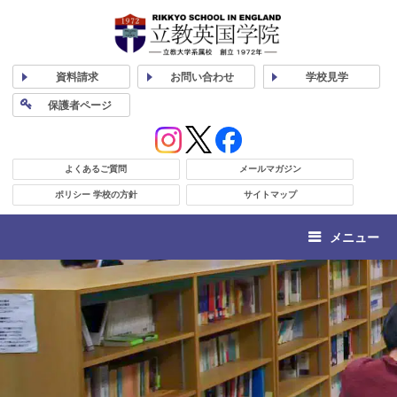
資料
請求
お問い合わせ
学校
見学
保護者
ページ
よくあるご質問
メールマガジン
ポリシー 学校の方針
サイトマップ
メニュー