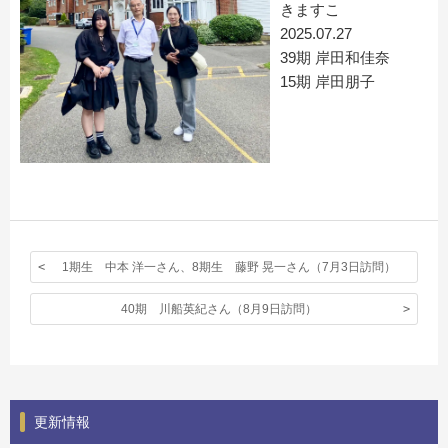
きますこ
2025.07.27
39期 岸田和佳奈
15期 岸田朋子
1期生 中本 洋一さん、8期生 藤野 晃一さん（7月3日訪問）
40期 川船英紀さん（8月9日訪問）
更新情報