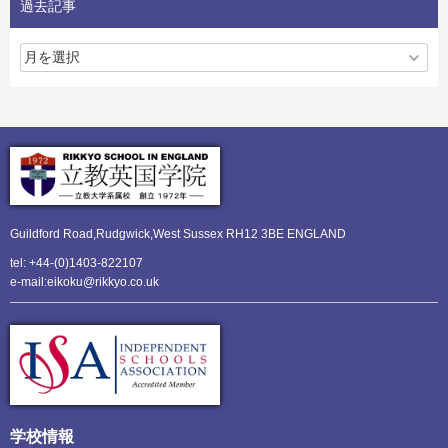
過去記事
Guildford Road,Rudgwick,
West Sussex RH12 3BE ENGLAND
tel: +44-(0)1403-822107
e-mail:eikoku@rikkyo.co.uk
学校情報