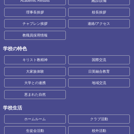
Academic Results
施設/設備
理事長挨拶
校長挨拶
チャプレン挨拶
連絡/アクセス
教職員採用情報
学校の特色
キリスト教精神
国際交流
大家族体験
日英融合教育
大学との連携
地域交流
恵まれた自然
学校生活
ホームルーム
クラブ活動
生徒会活動
校外活動