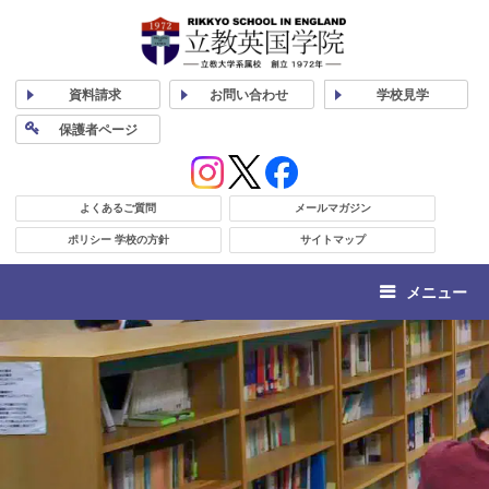
資料
請求
お問い合わせ
学校
見学
保護者
ページ
よくあるご質問
メールマガジン
ポリシー 学校の方針
サイトマップ
メニュー