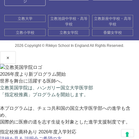
ジ
立教大学
立教池袋中学校・高等
立教新座中学校・高等
学校
学校
立教小学校
立教女学院
香蘭女学校
2026 Copyright ©
Rikkyo School In England All Rights Reserved.
×
2026年度より新プログラム開始
世界を舞台に活躍する医師へ。
立教英国学院は、ハンガリー国立大学医学部
「指定校推薦」プログラムを開始します。
本プログラムは、チェコ共和国の国立大学医学部への進学も含
め、
国際的に医療の道を志す生徒を対象とした進学支援制度です。
指定校推薦枠あり
2026年度入学対応
詳細を見る
説明会ご希望の方