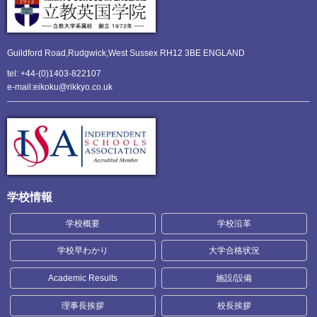
Guildford Road,Rudgwick,
West Sussex RH12 3BE ENGLAND
tel: +44-(0)1403-822107
e-mail:eikoku@rikkyo.co.uk
学校情報
学校概要
学校沿革
学校早わかり
大学合格状況
Academic Results
施設/設備
理事長挨拶
校長挨拶