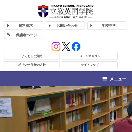
資料
請求
お問い合わせ
学校
見学
保護者
ページ
よくあるご質問
メールマガジン
ポリシー 学校の方針
サイトマップ
メニュー