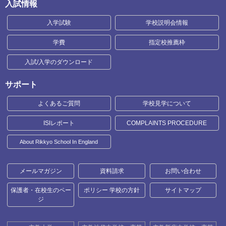
入試情報
入学試験
学校説明会情報
学費
指定校推薦枠
入試/入学のダウンロード
サポート
よくあるご質問
学校見学について
ISIレポート
COMPLAINTS PROCEDURE
About Rikkyo School In England
メールマガジン
資料請求
お問い合わせ
保護者・在校生のペー
ポリシー 学校の方針
サイトマップ
ジ