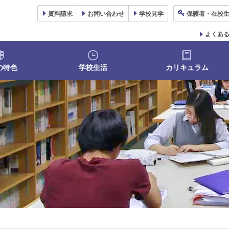
資料
請求
お問い合わせ
学校
見学
保護者
・在校
よくあ
の特色
学校生活
カリキュラム