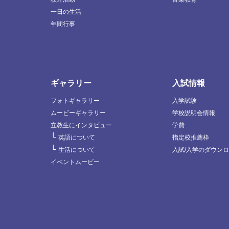
一日の生活
年間行事
ギャラリー
入試情報
フォトギャラリー
入学試験
ムービーギャラリー
学校説明会情報
立教生にインタビュー
学費
└
英語について
指定校推薦枠
└
生活について
入試/入学のダウン
イベントムービー