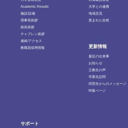
Academic Results
大学との連携
施設/設備
地域交流
理事長挨拶
恵まれた自然
校長挨拶
チャプレン挨拶
連絡/アクセス
更新情報
教職員採用情報
最近の出来事
お知らせ
立教生の声
卒業生訪問
同窓生からのメッセージ
特集ページ
サポート