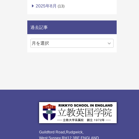
2025年8月
(13)
過去記事
Guildford Road,Rudgwick,
West Sussex RH12 3BE ENGLAND