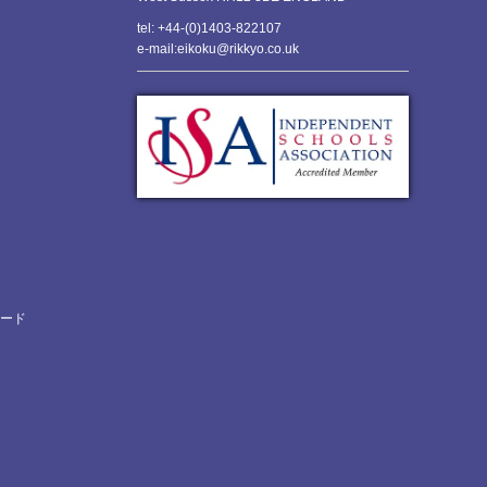
tel: +44-(0)1403-822107
e-mail:eikoku@rikkyo.co.uk
ロード