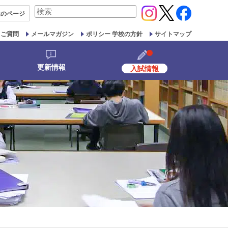
検
生の
ページ
索
対
るご質問
メールマガジン
ポリシー 学校の方針
サイトマップ
象:
更新情報
入試情報