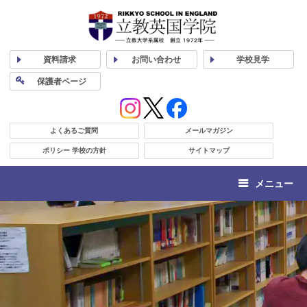
資料
請求
お問い合わせ
学校
見学
保護者
ページ
よくあるご質問
メールマガジン
ポリシー 学校の方針
サイトマップ
メニュー