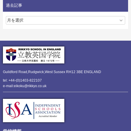
過去記事
Guildford Road,Rudgwick,
West Sussex RH12 3BE ENGLAND
tel: +44-(0)1403-822107
e-mail:eikoku@rikkyo.co.uk