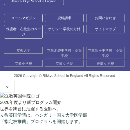
About Rikkyo School In England
メールマガジン
資料請求
お問い合わせ
保護者・在校生のペー
ポリシー 学校の方針
サイトマップ
ジ
立教大学
立教池袋中学校・高等
立教新座中学校・高等
学校
学校
立教小学校
立教女学院
香蘭女学校
2026 Copyright ©
Rikkyo School In England All Rights Reserved.
×
2026年度より新プログラム開始
世界を舞台に活躍する医師へ。
立教英国学院は、ハンガリー国立大学医学部
「指定校推薦」プログラムを開始します。