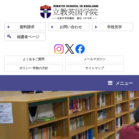
資料
請求
お問い合わせ
学校
見学
保護者
ページ
よくあるご質問
メールマガジン
ポリシー 学校の方針
サイトマップ
メニュー