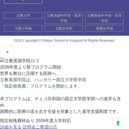
立教大学
立教池袋中学校・高等
立教新座中学校・高等
学校
学校
立教小学校
立教女学院
香蘭女学校
2026 Copyright ©
Rikkyo School In England All Rights Reserved.
×
2026年度より新プログラム開始
世界を舞台に活躍する医師へ。
立教英国学院は、ハンガリー国立大学医学部
「指定校推薦」プログラムを開始します。
本プログラムは、チェコ共和国の国立大学医学部への進学も含
め、
国際的に医療の道を志す生徒を対象とした進学支援制度です。
指定校推薦枠あり
2026年度入学対応
詳細を見る
説明会ご希望の方