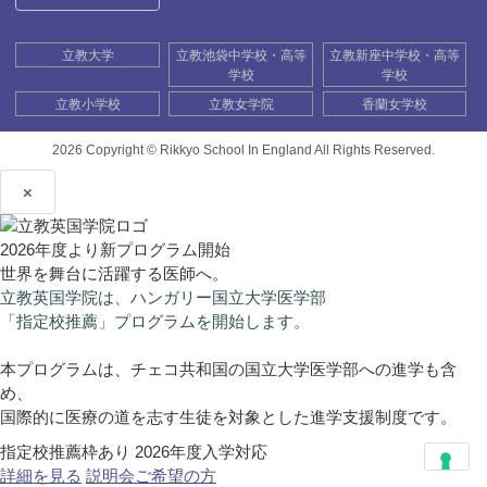
立教大学
立教池袋中学校・高等
立教新座中学校・高等
学校
学校
立教小学校
立教女学院
香蘭女学校
2026 Copyright ©
Rikkyo School In England All Rights Reserved.
×
2026年度より新プログラム開始
世界を舞台に活躍する医師へ。
立教英国学院は、ハンガリー国立大学医学部
「指定校推薦」プログラムを開始します。
本プログラムは、チェコ共和国の国立大学医学部への進学も含
め、
国際的に医療の道を志す生徒を対象とした進学支援制度です。
指定校推薦枠あり
2026年度入学対応
詳細を見る
説明会ご希望の方