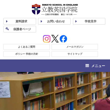
資料
請求
お問い合わせ
学校
見学
保護者
ページ
よくあるご質問
メールマガジン
ポリシー 学校の方針
サイトマップ
メニュー