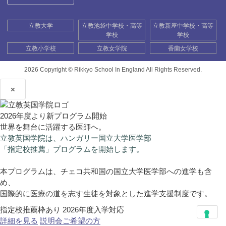
立教大学
立教池袋中学校・高等
立教新座中学校・高等
学校
学校
立教小学校
立教女学院
香蘭女学校
2026 Copyright ©
Rikkyo School In England All Rights Reserved.
×
2026年度より新プログラム開始
世界を舞台に活躍する医師へ。
立教英国学院は、ハンガリー国立大学医学部
「指定校推薦」プログラムを開始します。
本プログラムは、チェコ共和国の国立大学医学部への進学も含
め、
国際的に医療の道を志す生徒を対象とした進学支援制度です。
指定校推薦枠あり
2026年度入学対応
詳細を見る
説明会ご希望の方