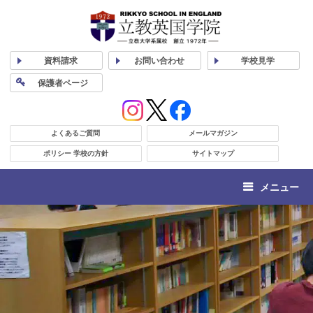
資料
請求
お問い合わせ
学校
見学
保護者
ページ
よくあるご質問
メールマガジン
ポリシー 学校の方針
サイトマップ
メニュー