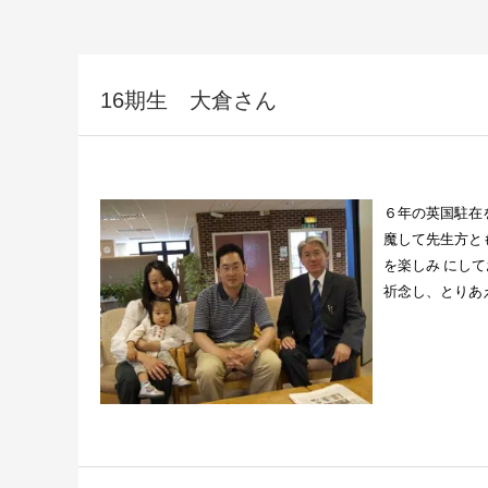
16期生 大倉さん
６年の英国駐在
魔して先生方と
を楽しみ
にして
祈念し、とりあ