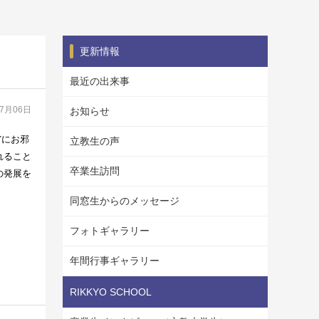
更新情報
最近の出来事
07月06日
お知らせ
Y
にお邪
立教生の声
れること
卒業生訪問
の発展を
同窓生からのメッセージ
フォトギャラリー
年間行事ギャラリー
RIKKYO SCHOOL