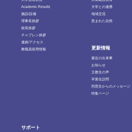
Academic Results
大学との連携
施設/設備
地域交流
理事長挨拶
恵まれた自然
校長挨拶
チャプレン挨拶
連絡/アクセス
更新情報
教職員採用情報
最近の出来事
お知らせ
立教生の声
卒業生訪問
同窓生からのメッセージ
特集ページ
サポート