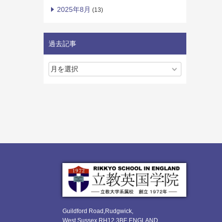
2025年8月
(13)
過去記事
Guildford Road,Rudgwick,
West Sussex RH12 3BE ENGLAND