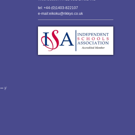
tel: +44-(0)1403-822107
e-mail:eikoku@rikkyo.co.uk
ロード