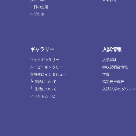
一日の生活
年間行事
ギャラリー
入試情報
フォトギャラリー
入学試験
ムービーギャラリー
学校説明会情報
立教生にインタビュー
学費
└
英語について
指定校推薦枠
└
生活について
入試/入学のダウン
イベントムービー