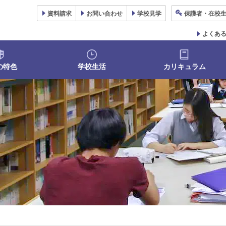
資料
請求
お問い合わせ
学校
見学
保護者
・在校
よくあ
の特色
学校生活
カリキュラム