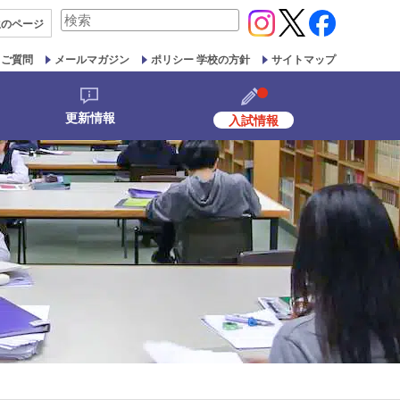
検
生の
ページ
索
対
るご質問
メールマガジン
ポリシー 学校の方針
サイトマップ
象:
更新情報
入試情報