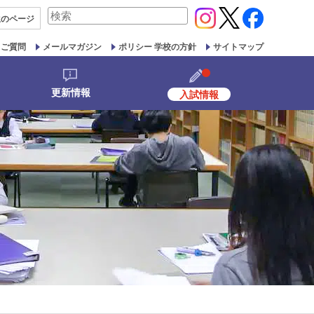
検
生の
ページ
索
対
るご質問
メールマガジン
ポリシー 学校の方針
サイトマップ
象:
更新情報
入試情報