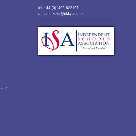
tel: +44-(0)1403-822107
e-mail:eikoku@rikkyo.co.uk
ロード