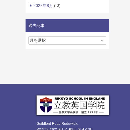
2025年8月
(13)
過去記事
Guildford Road,Rudgwick,
West Sussex RH12 3BE ENGLAND