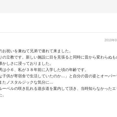
2010年
のお祝いを兼ねて兄弟で連れて来ました。
りの立教です。新しい施設に目を見張ると同時に昔から変わらぬも
懐かしさに浸っておりました。
男は小６、私が３８年前に入学した頃の年齢です。
な子供が寄宿舎で生活していたのか…」と自分の昔の姿とオーバー
またノスタルジックな気分に…
ルーベルの咲き乱れる遊歩道を案内して頂き、当時知らなかったエ
た。