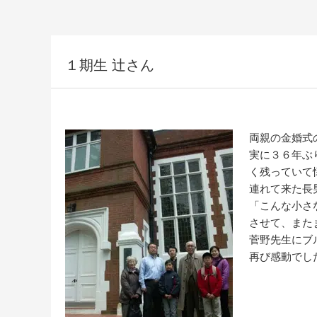
１期生 辻さん
両親の金婚式
実に３６年ぶ
く残っていて
連れて来た長
「こんな小さ
させて、また
菅野先生にブ
再び感動でし