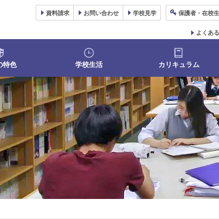
資料
請求
お問い合わせ
学校
見学
保護者
・在校
よくあ
の特色
学校生活
カリキュラム