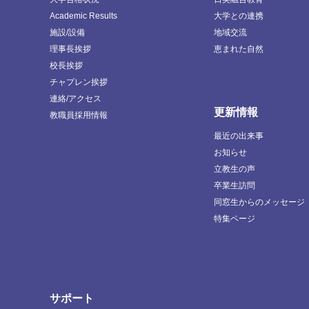
Academic Results
大学との連携
施設/設備
地域交流
理事長挨拶
恵まれた自然
校長挨拶
チャプレン挨拶
連絡/アクセス
更新情報
教職員採用情報
最近の出来事
お知らせ
立教生の声
卒業生訪問
同窓生からのメッセージ
特集ページ
サポート