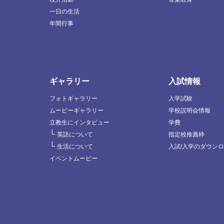
一日の生活
年間行事
ギャラリー
入試情報
フォトギャラリー
入学試験
ムービーギャラリー
学校説明会情報
立教生にインタビュー
学費
└
英語について
指定校推薦枠
└
生活について
入試/入学のダウン
イベントムービー