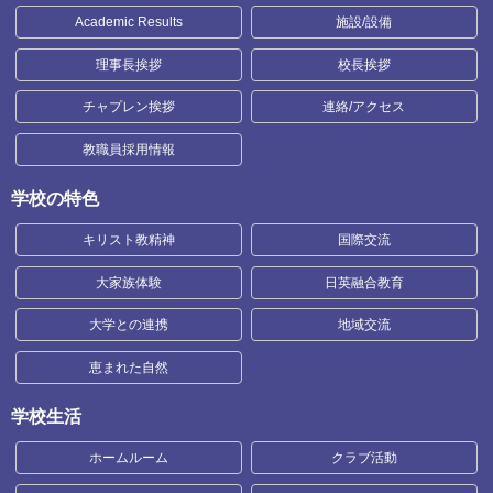
Academic Results
施設/設備
理事長挨拶
校長挨拶
チャプレン挨拶
連絡/アクセス
教職員採用情報
学校の特色
キリスト教精神
国際交流
大家族体験
日英融合教育
大学との連携
地域交流
恵まれた自然
学校生活
ホームルーム
クラブ活動