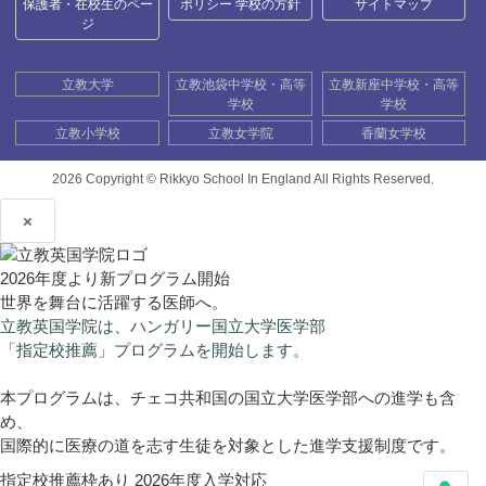
保護者・在校生のペー
ポリシー 学校の方針
サイトマップ
ジ
立教大学
立教池袋中学校・高等
立教新座中学校・高等
学校
学校
立教小学校
立教女学院
香蘭女学校
2026 Copyright ©
Rikkyo School In England All Rights Reserved.
×
2026年度より新プログラム開始
世界を舞台に活躍する医師へ。
立教英国学院は、ハンガリー国立大学医学部
「指定校推薦」プログラムを開始します。
本プログラムは、チェコ共和国の国立大学医学部への進学も含
め、
国際的に医療の道を志す生徒を対象とした進学支援制度です。
指定校推薦枠あり
2026年度入学対応