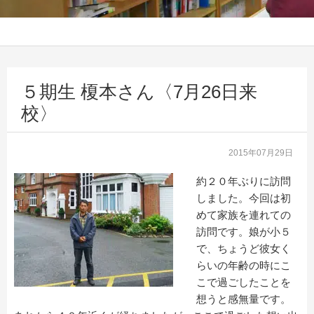
５期生 榎本さん〈7月26日来
校〉
2015年07月29日
約２０年ぶりに訪問
しました。今回は初
めて家族を連れての
訪問です。娘が小５
で、ちょうど彼女く
らいの年齢の時にこ
こで過ごしたことを
想うと感無量です。