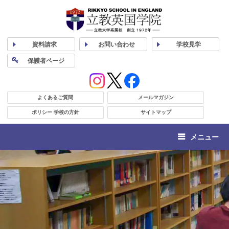
資料
請求
お問い合わせ
学校
見学
保護者
ページ
よくあるご質問
メールマガジン
ポリシー 学校の方針
サイトマップ
メニュー