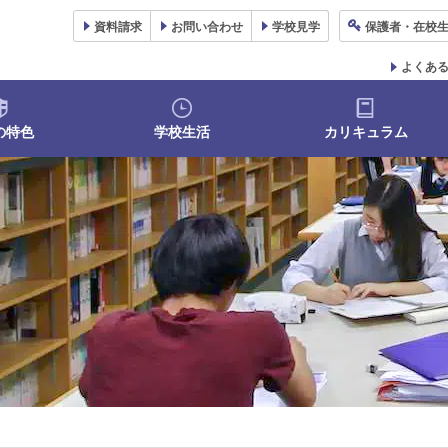
資料
請求
お問い合わせ
学校
見学
保護者
・在校
よくあ
の特色
学校生活
カリキュラム