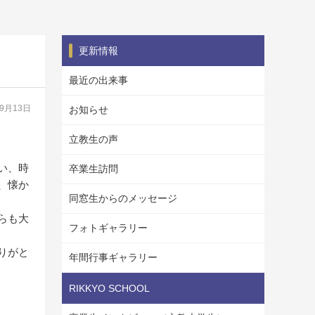
更新情報
最近の出来事
09月13日
お知らせ
立教生の声
い、時
卒業生訪問
、懐か
同窓生からのメッセージ
らも大
フォトギャラリー
りがと
年間行事ギャラリー
RIKKYO SCHOOL