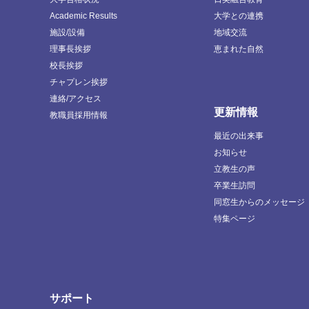
Academic Results
大学との連携
施設/設備
地域交流
理事長挨拶
恵まれた自然
校長挨拶
チャプレン挨拶
連絡/アクセス
更新情報
教職員採用情報
最近の出来事
お知らせ
立教生の声
卒業生訪問
同窓生からのメッセージ
特集ページ
サポート