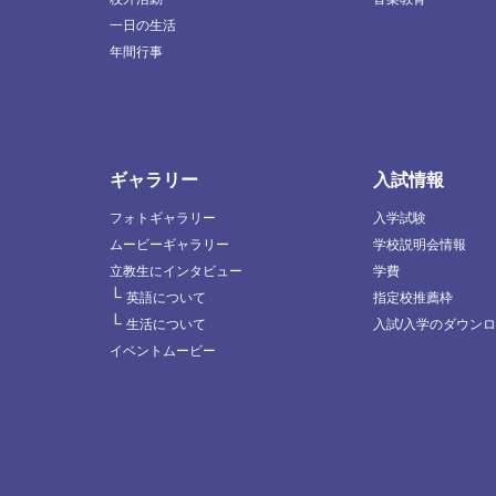
一日の生活
年間行事
ギャラリー
入試情報
フォトギャラリー
入学試験
ムービーギャラリー
学校説明会情報
立教生にインタビュー
学費
└
英語について
指定校推薦枠
└
生活について
入試/入学のダウン
イベントムービー