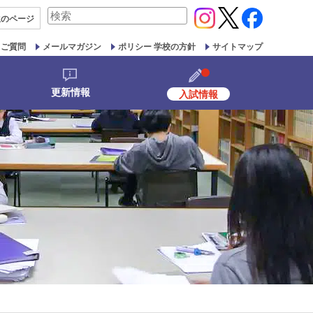
検
生の
ページ
索
対
るご質問
メールマガジン
ポリシー 学校の方針
サイトマップ
象:
更新情報
入試情報