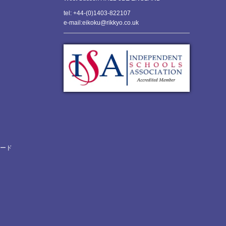
tel: +44-(0)1403-822107
e-mail:eikoku@rikkyo.co.uk
ロード