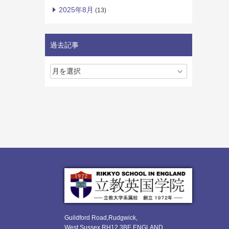
2025年8月
(13)
過去記事
Guildford Road,Rudgwick,
West Sussex RH12 3BE ENGLAND