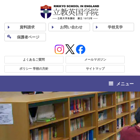
資料
請求
お問い合わせ
学校
見学
保護者
ページ
よくあるご質問
メールマガジン
ポリシー 学校の方針
サイトマップ
メニュー