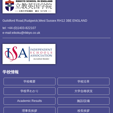
Guildford Road,Rudgwick,
West Sussex RH12 3BE ENGLAND
tel: +44-(0)1403-822107
e-mail:eikoku@rikkyo.co.uk
学校情報
学校概要
学校沿革
学校早わかり
大学合格状況
Academic Results
施設/設備
理事長挨拶
校長挨拶