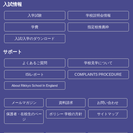
入試情報
入学試験
学校説明会情報
学費
指定校推薦枠
入試/入学のダウンロード
サポート
よくあるご質問
学校見学について
ISIレポート
COMPLAINTS PROCEDURE
About Rikkyo School In England
メールマガジン
資料請求
お問い合わせ
保護者・在校生のペー
ポリシー 学校の方針
サイトマップ
ジ