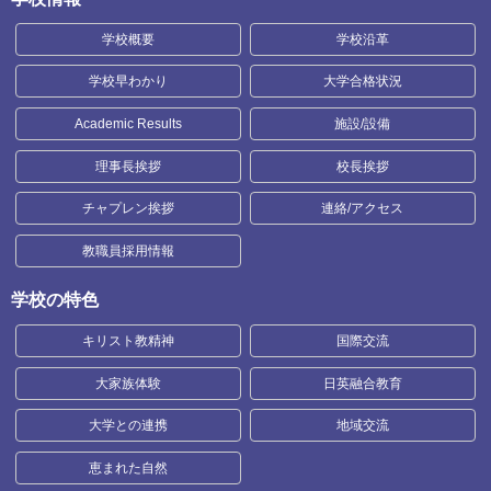
学校概要
学校沿革
学校早わかり
大学合格状況
Academic Results
施設/設備
理事長挨拶
校長挨拶
チャプレン挨拶
連絡/アクセス
教職員採用情報
学校の特色
キリスト教精神
国際交流
大家族体験
日英融合教育
大学との連携
地域交流
恵まれた自然