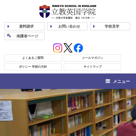
資料
請求
お問い合わせ
学校
見学
保護者
ページ
よくあるご質問
メールマガジン
ポリシー 学校の方針
サイトマップ
メニュー