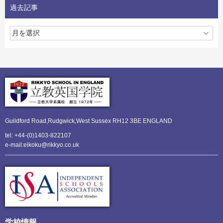
過去記事
Guildford Road,Rudgwick,
West Sussex RH12 3BE ENGLAND
tel: +44-(0)1403-822107
e-mail:eikoku@rikkyo.co.uk
学校情報