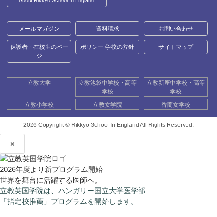
About Rikkyo School In England
メールマガジン
資料請求
お問い合わせ
保護者・在校生のペー
ポリシー 学校の方針
サイトマップ
ジ
立教大学
立教池袋中学校・高等
立教新座中学校・高等
学校
学校
立教小学校
立教女学院
香蘭女学校
2026 Copyright ©
Rikkyo School In England All Rights Reserved.
×
2026年度より新プログラム開始
世界を舞台に活躍する医師へ。
立教英国学院は、ハンガリー国立大学医学部
「指定校推薦」プログラムを開始します。