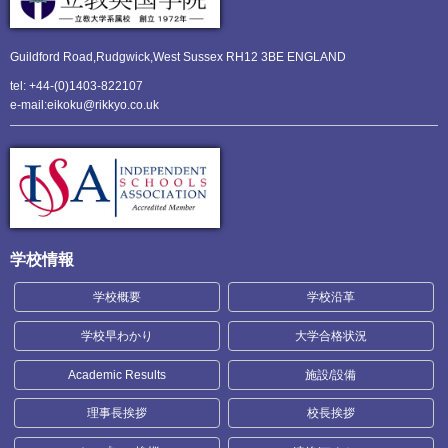
Guildford Road,Rudgwick,
West Sussex RH12 3BE ENGLAND
tel: +44-(0)1403-822107
e-mail:eikoku@rikkyo.co.uk
学校情報
学校概要
学校沿革
学校早わかり
大学合格状況
Academic Results
施設/設備
理事長挨拶
校長挨拶