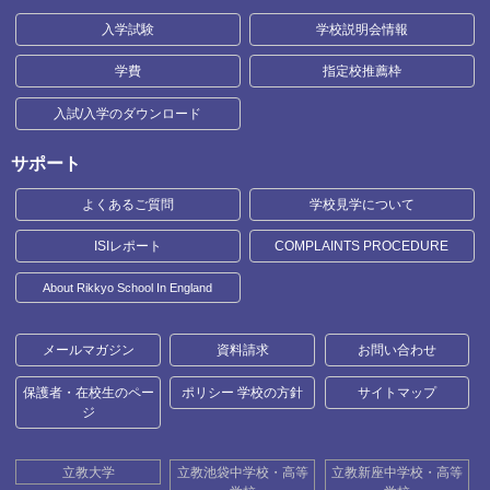
入学試験
学校説明会情報
学費
指定校推薦枠
入試/入学のダウンロード
サポート
よくあるご質問
学校見学について
ISIレポート
COMPLAINTS PROCEDURE
About Rikkyo School In England
メールマガジン
資料請求
お問い合わせ
保護者・在校生のペー
ポリシー 学校の方針
サイトマップ
ジ
立教大学
立教池袋中学校・高等
立教新座中学校・高等