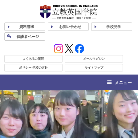
資料
請求
お問い合わせ
学校
見学
保護者
ページ
よくあるご質問
メールマガジン
ポリシー 学校の方針
サイトマップ
メニュー