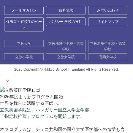
メールマガジン
資料請求
お問い合わせ
保護者・在校生のペー
ポリシー 学校の方針
サイトマップ
ジ
立教大学
立教池袋中学校・高等
立教新座中学校・高等
学校
学校
立教小学校
立教女学院
香蘭女学校
2026 Copyright ©
Rikkyo School In England All Rights Reserved.
×
2026年度より新プログラム開始
世界を舞台に活躍する医師へ。
立教英国学院は、ハンガリー国立大学医学部
「指定校推薦」プログラムを開始します。
本プログラムは、チェコ共和国の国立大学医学部への進学も含