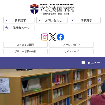
資料
請求
お問い合わせ
学校
見学
保護者
ページ
よくあるご質問
メールマガジン
ポリシー 学校の方針
サイトマップ
メニュー