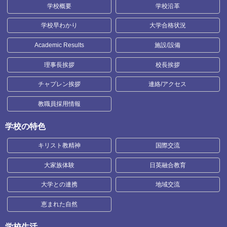
学校概要
学校沿革
学校早わかり
大学合格状況
Academic Results
施設/設備
理事長挨拶
校長挨拶
チャプレン挨拶
連絡/アクセス
教職員採用情報
学校の特色
キリスト教精神
国際交流
大家族体験
日英融合教育
大学との連携
地域交流
恵まれた自然
学校生活