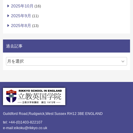
2025年10月
(16)
2025年9月
(11)
2025年8月
(13)
過去記事
Guildford Road,Rudgwick,
West Sussex RH12 3BE ENGLAND
tel: +44-(0)1403-822107
e-mail:eikoku@rikkyo.co.uk