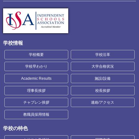
学校情報
学校概要
学校沿革
学校早わかり
大学合格状況
Academic Results
施設/設備
理事長挨拶
校長挨拶
チャプレン挨拶
連絡/アクセス
教職員採用情報
学校の特色