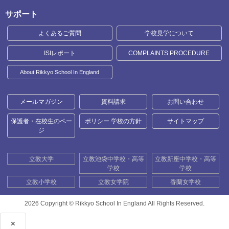
サポート
よくあるご質問
学校見学について
ISIレポート
COMPLAINTS PROCEDURE
About Rikkyo School In England
メールマガジン
資料請求
お問い合わせ
保護者・在校生のペー
ポリシー 学校の方針
サイトマップ
ジ
立教大学
立教池袋中学校・高等
立教新座中学校・高等
学校
学校
立教小学校
立教女学院
香蘭女学校
2026 Copyright ©
Rikkyo School In England All Rights Reserved.
×