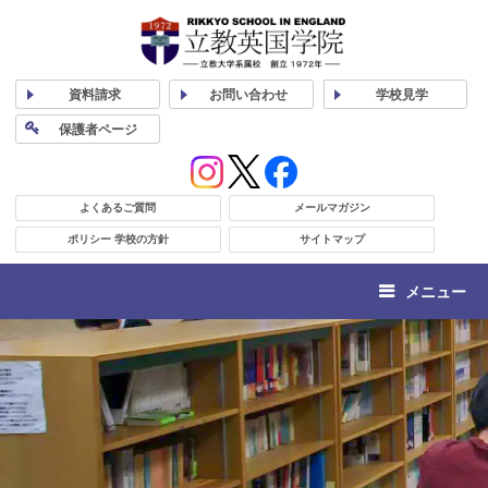
資料
請求
お問い合わせ
学校
見学
保護者
ページ
よくあるご質問
メールマガジン
ポリシー 学校の方針
サイトマップ
メニュー