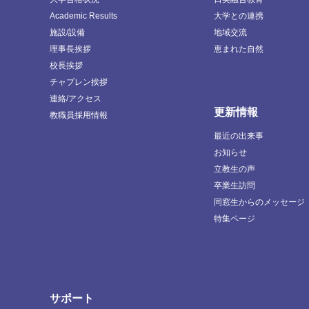
Academic Results
大学との連携
施設/設備
地域交流
理事長挨拶
恵まれた自然
校長挨拶
チャプレン挨拶
連絡/アクセス
更新情報
教職員採用情報
最近の出来事
お知らせ
立教生の声
卒業生訪問
同窓生からのメッセージ
特集ページ
サポート