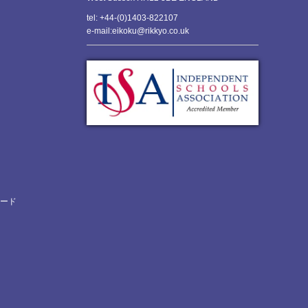
tel: +44-(0)1403-822107
e-mail:eikoku@rikkyo.co.uk
ロード