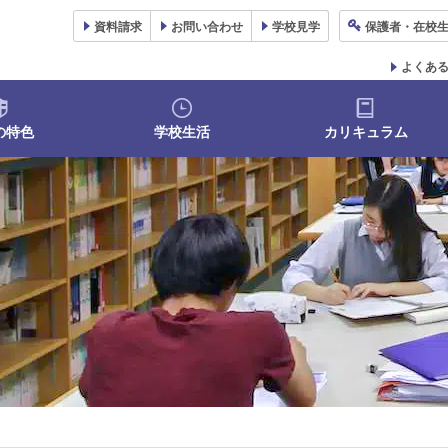
資料
請求
お問い合わせ
学校
見学
保護者
・在校
よくあ
の特色
学校生活
カリキュラム