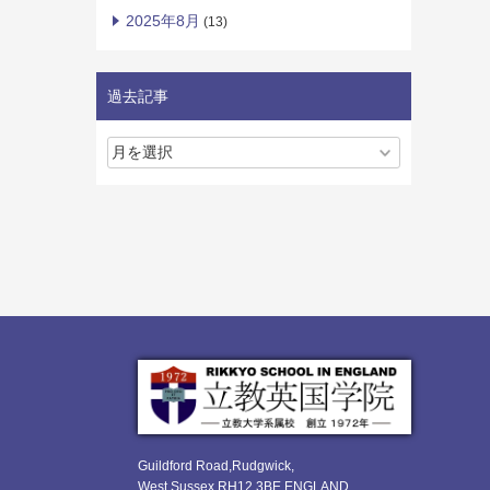
2025年8月
(13)
過去記事
Guildford Road,Rudgwick,
West Sussex RH12 3BE ENGLAND