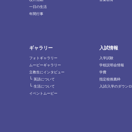
一日の生活
年間行事
ギャラリー
入試情報
フォトギャラリー
入学試験
ムービーギャラリー
学校説明会情報
立教生にインタビュー
学費
└
英語について
指定校推薦枠
└
生活について
入試/入学のダウン
イベントムービー