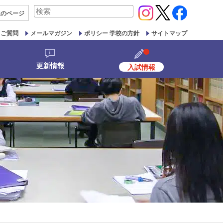
検
生の
ページ
索
対
るご質問
メールマガジン
ポリシー 学校の方針
サイトマップ
象:
更新情報
入試情報