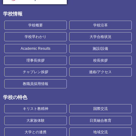
学校情報
学校概要
学校沿革
学校早わかり
大学合格状況
Academic Results
施設/設備
理事長挨拶
校長挨拶
チャプレン挨拶
連絡/アクセス
教職員採用情報
学校の特色
キリスト教精神
国際交流
大家族体験
日英融合教育
大学との連携
地域交流