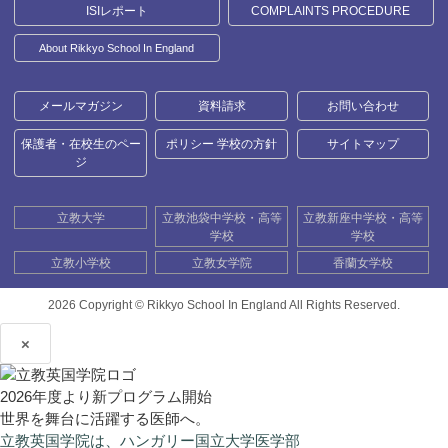
ISIレポート
COMPLAINTS PROCEDURE
About Rikkyo School In England
メールマガジン
資料請求
お問い合わせ
保護者・在校生のペー
ポリシー 学校の方針
サイトマップ
ジ
立教大学
立教池袋中学校・高等
立教新座中学校・高等
学校
学校
立教小学校
立教女学院
香蘭女学校
2026 Copyright ©
Rikkyo School In England All Rights Reserved.
×
2026年度より新プログラム開始
世界を舞台に活躍する医師へ。
立教英国学院は、ハンガリー国立大学医学部