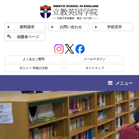
資料
請求
お問い合わせ
学校
見学
保護者
ページ
よくあるご質問
メールマガジン
ポリシー 学校の方針
サイトマップ
メニュー