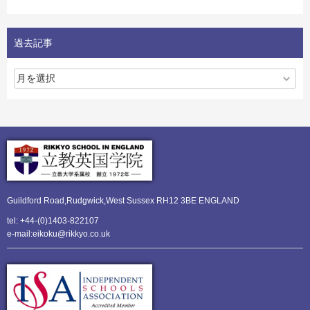
過去記事
Guildford Road,Rudgwick,
West Sussex RH12 3BE ENGLAND
tel: +44-(0)1403-822107
e-mail:eikoku@rikkyo.co.uk