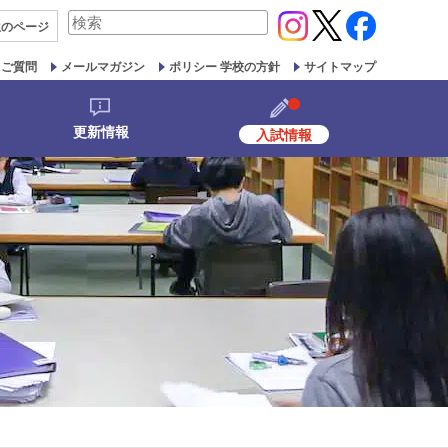
検
生の
ページ
索
対
るご質問
メールマガジン
ポリシー 学校の方針
サイトマップ
象:
更新情報
入試情報