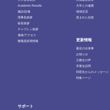
Academic Results
大学との連携
施設/設備
地域交流
理事長挨拶
恵まれた自然
校長挨拶
チャプレン挨拶
連絡/アクセス
更新情報
教職員採用情報
最近の出来事
お知らせ
立教生の声
卒業生訪問
同窓生からのメッセージ
特集ページ
サポート