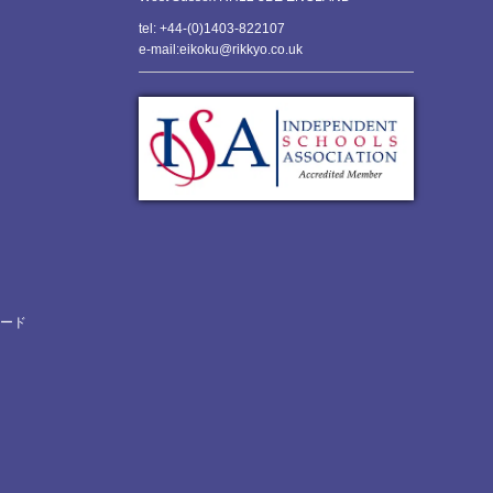
tel: +44-(0)1403-822107
e-mail:eikoku@rikkyo.co.uk
ロード