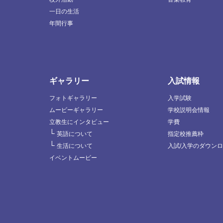
一日の生活
年間行事
ギャラリー
入試情報
フォトギャラリー
入学試験
ムービーギャラリー
学校説明会情報
立教生にインタビュー
学費
└
英語について
指定校推薦枠
└
生活について
入試/入学のダウン
イベントムービー