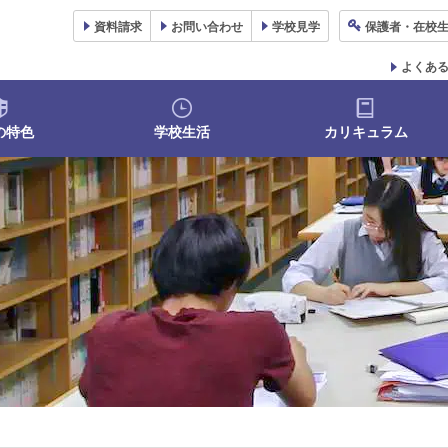
資料
請求
お問い合わせ
学校
見学
保護者
・在校
よくあ
の特色
学校生活
カリキュラム