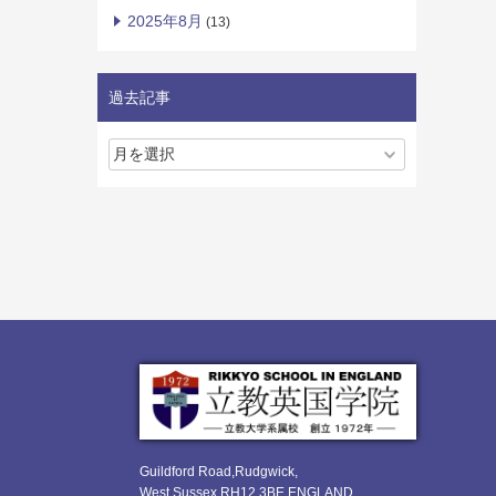
2025年8月
(13)
過去記事
Guildford Road,Rudgwick,
West Sussex RH12 3BE ENGLAND