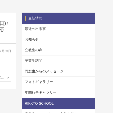
更新情報
日)〉
応
最近の出来事
お知らせ
立教生の声
07月26日
卒業生訪問
同窓生からのメッセージ
今週末8月5日(土)、6日(日)に幕張メッセ国際会議場で開かれる首都圏進学フェア千葉に本校も参加いたします。
フォトギャラリー
年間行事ギャラリー
RIKKYO SCHOOL