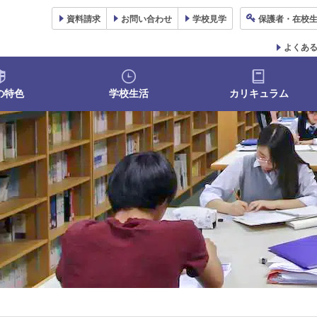
資料
請求
お問い合わせ
学校
見学
保護者
・在校
よくあ
の特色
学校生活
カリキュラム