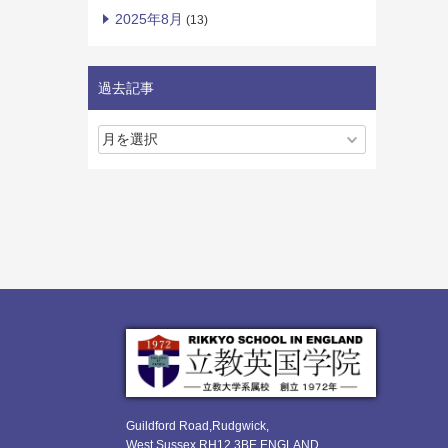
2025年8月
(13)
過去記事
Guildford Road,Rudgwick,
West Sussex RH12 3BE ENGLAND