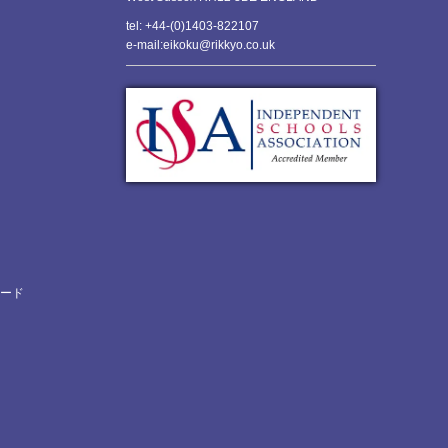
tel: +44-(0)1403-822107
e-mail:eikoku@rikkyo.co.uk
ロード