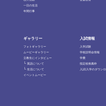
一日の生活
年間行事
ギャラリー
入試情報
フォトギャラリー
入学試験
ムービーギャラリー
学校説明会情報
立教生にインタビュー
学費
└
英語について
指定校推薦枠
└
生活について
入試/入学のダウン
イベントムービー