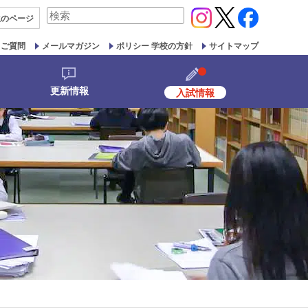
検
生の
ページ
索
対
るご質問
メールマガジン
ポリシー 学校の方針
サイトマップ
象:
更新情報
入試情報