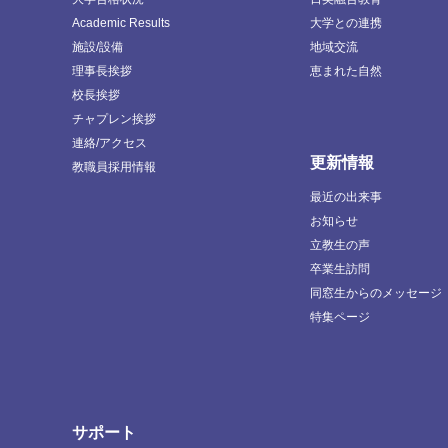
Academic Results
大学との連携
施設/設備
地域交流
理事長挨拶
恵まれた自然
校長挨拶
チャプレン挨拶
連絡/アクセス
更新情報
教職員採用情報
最近の出来事
お知らせ
立教生の声
卒業生訪問
同窓生からのメッセージ
特集ページ
サポート