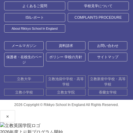
よくあるご質問
学校見学について
ISIレポート
COMPLAINTS PROCEDURE
About Rikkyo School In England
メールマガジン
資料請求
お問い合わせ
保護者・在校生のペー
ポリシー 学校の方針
サイトマップ
ジ
立教大学
立教池袋中学校・高等
立教新座中学校・高等
学校
学校
立教小学校
立教女学院
香蘭女学校
2026 Copyright ©
Rikkyo School In England All Rights Reserved.
×
2026年度より新プログラム開始