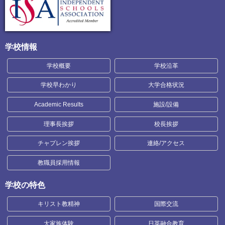
学校情報
学校概要
学校沿革
学校早わかり
大学合格状況
Academic Results
施設/設備
理事長挨拶
校長挨拶
チャプレン挨拶
連絡/アクセス
教職員採用情報
学校の特色
キリスト教精神
国際交流
大家族体験
日英融合教育