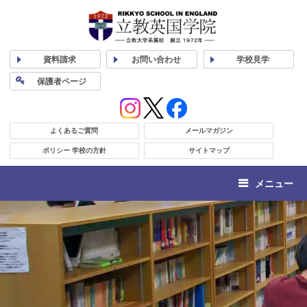
資料
請求
お問い合わせ
学校
見学
保護者
ページ
よくあるご質問
メールマガジン
ポリシー 学校の方針
サイトマップ
メニュー