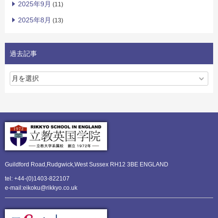
2025年9月
(11)
2025年8月
(13)
過去記事
Guildford Road,Rudgwick,
West Sussex RH12 3BE ENGLAND
tel: +44-(0)1403-822107
e-mail:eikoku@rikkyo.co.uk