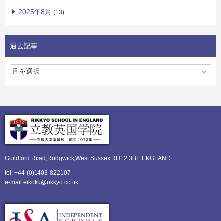
2025年8月
(13)
過去記事
Guildford Road,Rudgwick,
West Sussex RH12 3BE ENGLAND
tel: +44-(0)1403-822107
e-mail:eikoku@rikkyo.co.uk