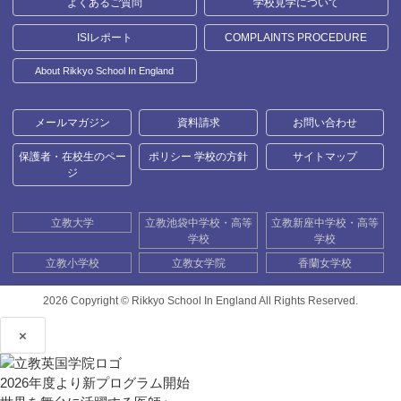
よくあるご質問
学校見学について
ISIレポート
COMPLAINTS PROCEDURE
About Rikkyo School In England
メールマガジン
資料請求
お問い合わせ
保護者・在校生のペー
ポリシー 学校の方針
サイトマップ
ジ
立教大学
立教池袋中学校・高等
立教新座中学校・高等
学校
学校
立教小学校
立教女学院
香蘭女学校
2026 Copyright ©
Rikkyo School In England All Rights Reserved.
×
2026年度より新プログラム開始