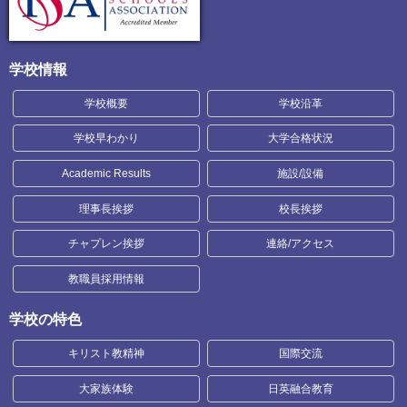
学校情報
学校概要
学校沿革
学校早わかり
大学合格状況
Academic Results
施設/設備
理事長挨拶
校長挨拶
チャプレン挨拶
連絡/アクセス
教職員採用情報
学校の特色
キリスト教精神
国際交流
大家族体験
日英融合教育