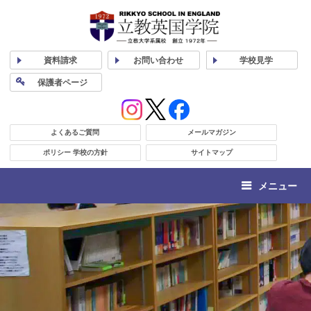
資料
請求
お問い合わせ
学校
見学
保護者
ページ
よくあるご質問
メールマガジン
ポリシー 学校の方針
サイトマップ
メニュー