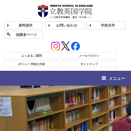
資料
請求
お問い合わせ
学校
見学
保護者
ページ
よくあるご質問
メールマガジン
ポリシー 学校の方針
サイトマップ
メニュー