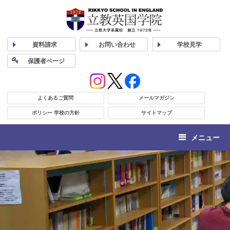
資料
請求
お問い合わせ
学校
見学
保護者
ページ
よくあるご質問
メールマガジン
ポリシー 学校の方針
サイトマップ
メニュー