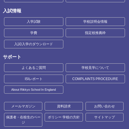
入試情報
入学試験
学校説明会情報
学費
指定校推薦枠
入試/入学のダウンロード
サポート
よくあるご質問
学校見学について
ISIレポート
COMPLAINTS PROCEDURE
About Rikkyo School In England
メールマガジン
資料請求
お問い合わせ
保護者・在校生のペー
ポリシー 学校の方針
サイトマップ
ジ