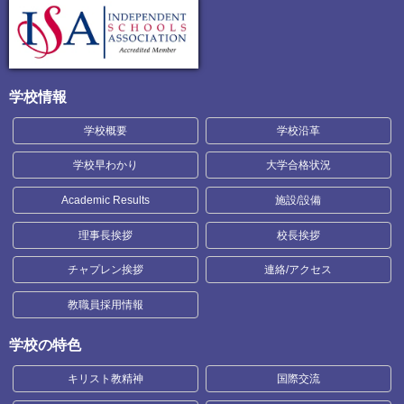
学校情報
学校概要
学校沿革
学校早わかり
大学合格状況
Academic Results
施設/設備
理事長挨拶
校長挨拶
チャプレン挨拶
連絡/アクセス
教職員採用情報
学校の特色
キリスト教精神
国際交流