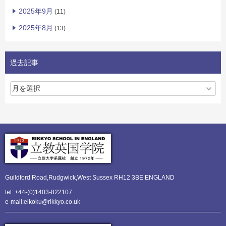
2025年9月
(11)
2025年8月
(13)
過去記事
Guildford Road,Rudgwick,
West Sussex RH12 3BE ENGLAND
tel: +44-(0)1403-822107
e-mail:eikoku@rikkyo.co.uk