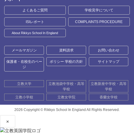
よくあるご質問
学校見学について
ISIレポート
COMPLAINTS PROCEDURE
About Rikkyo School In England
メールマガジン
資料請求
お問い合わせ
保護者・在校生のペー
ポリシー 学校の方針
サイトマップ
ジ
立教大学
立教池袋中学校・高等
立教新座中学校・高等
学校
学校
立教小学校
立教女学院
香蘭女学校
2026 Copyright ©
Rikkyo School In England All Rights Reserved.
×