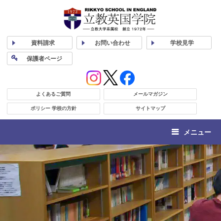
資料
請求
お問い合わせ
学校
見学
保護者
ページ
よくあるご質問
メールマガジン
ポリシー 学校の方針
サイトマップ
メニュー