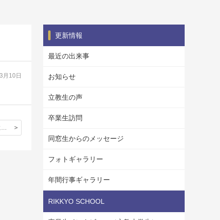
更新情報
最近の出来事
03月10日
お知らせ
立教生の声
卒業生訪問
5月29日(日)に東京国際フォーラムにて開催されるベネッセ進学フェアに本校もブース参加致します。詳しい情報はこちらから。
同窓生からのメッセージ
フォトギャラリー
年間行事ギャラリー
RIKKYO SCHOOL