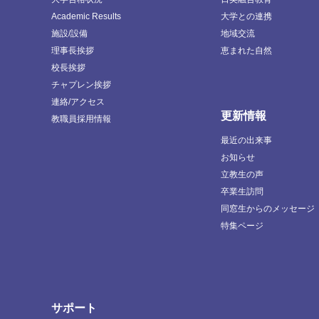
Academic Results
大学との連携
施設/設備
地域交流
理事長挨拶
恵まれた自然
校長挨拶
チャプレン挨拶
連絡/アクセス
更新情報
教職員採用情報
最近の出来事
お知らせ
立教生の声
卒業生訪問
同窓生からのメッセージ
特集ページ
サポート