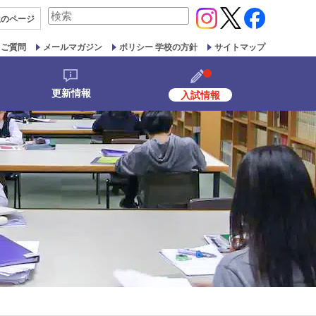
検
生の
ページ
索
対
るご質問
メールマガジン
ポリシー 学校の方針
サイトマップ
象:
更新情報
入試情報