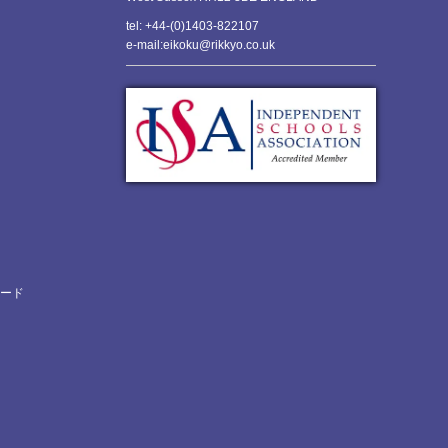
tel: +44-(0)1403-822107
e-mail:eikoku@rikkyo.co.uk
ロード