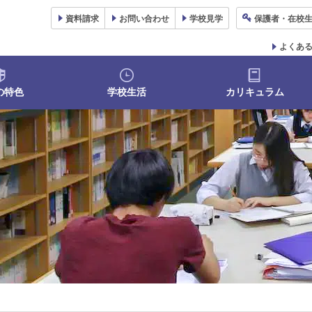
資料
請求
お問い合わせ
学校
見学
保護者
・在校
よくあ
の特色
学校生活
カリキュラム