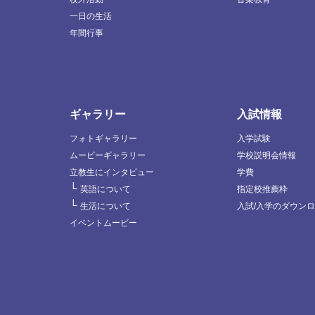
一日の生活
年間行事
ギャラリー
入試情報
フォトギャラリー
入学試験
ムービーギャラリー
学校説明会情報
立教生にインタビュー
学費
└
英語について
指定校推薦枠
└
生活について
入試/入学のダウン
イベントムービー