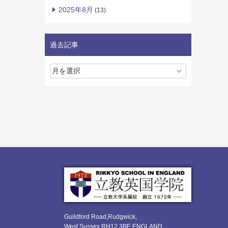
2025年8月
(13)
過去記事
Guildford Road,Rudgwick,
West Sussex RH12 3BE ENGLAND