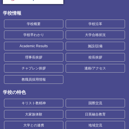
学校情報
学校概要
学校沿革
学校早わかり
大学合格状況
Academic Results
施設/設備
理事長挨拶
校長挨拶
チャプレン挨拶
連絡/アクセス
教職員採用情報
学校の特色
キリスト教精神
国際交流
大家族体験
日英融合教育
大学との連携
地域交流