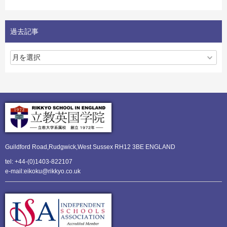
過去記事
Guildford Road,Rudgwick,
West Sussex RH12 3BE ENGLAND
tel: +44-(0)1403-822107
e-mail:eikoku@rikkyo.co.uk