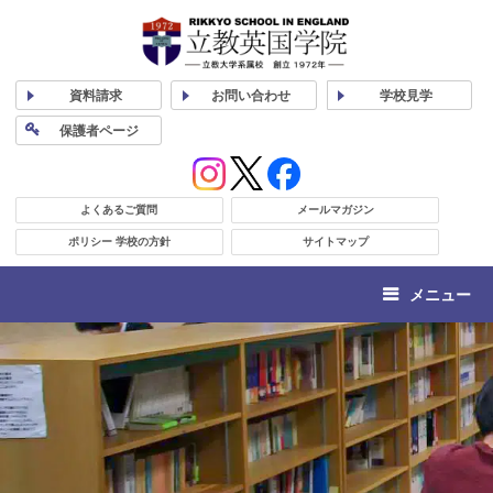
資料
請求
お問い合わせ
学校
見学
保護者
ページ
よくあるご質問
メールマガジン
ポリシー 学校の方針
サイトマップ
メニュー