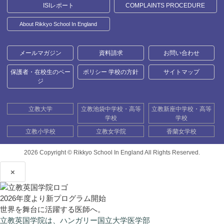
ISIレポート
COMPLAINTS PROCEDURE
About Rikkyo School In England
メールマガジン
資料請求
お問い合わせ
保護者・在校生のペー
ポリシー 学校の方針
サイトマップ
ジ
立教大学
立教池袋中学校・高等
立教新座中学校・高等
学校
学校
立教小学校
立教女学院
香蘭女学校
2026 Copyright ©
Rikkyo School In England All Rights Reserved.
×
2026年度より新プログラム開始
世界を舞台に活躍する医師へ。
立教英国学院は、ハンガリー国立大学医学部