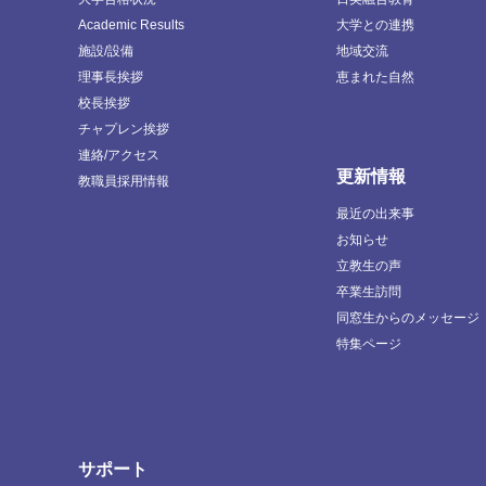
Academic Results
大学との連携
施設/設備
地域交流
理事長挨拶
恵まれた自然
校長挨拶
チャプレン挨拶
連絡/アクセス
更新情報
教職員採用情報
最近の出来事
お知らせ
立教生の声
卒業生訪問
同窓生からのメッセージ
特集ページ
サポート