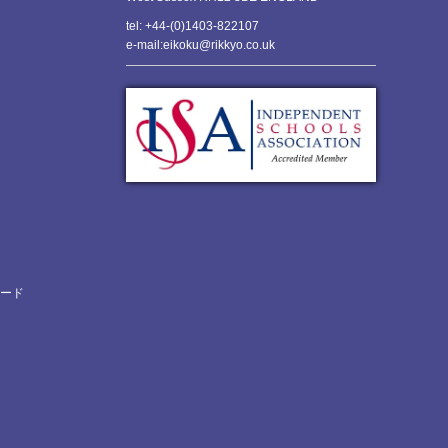
tel: +44-(0)1403-822107
e-mail:eikoku@rikkyo.co.uk
ロード