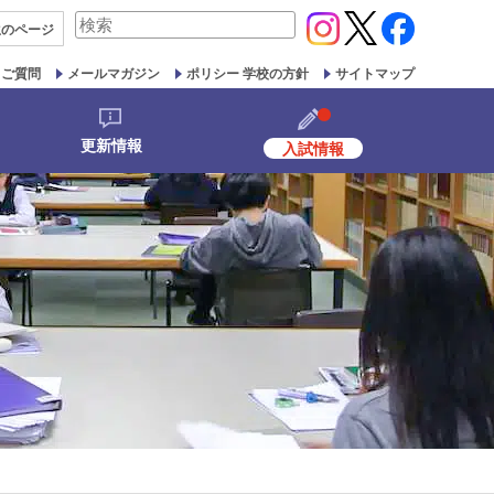
検
生の
ページ
索
対
るご質問
メールマガジン
ポリシー 学校の方針
サイトマップ
象:
更新情報
入試情報