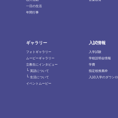
一日の生活
年間行事
ギャラリー
入試情報
フォトギャラリー
入学試験
ムービーギャラリー
学校説明会情報
立教生にインタビュー
学費
└
英語について
指定校推薦枠
└
生活について
入試/入学のダウン
イベントムービー