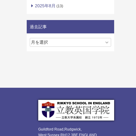
2025年8月
(13)
過去記事
Guildford Road,Rudgwick,
West Sussex RH12 3BE ENGLAND