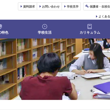
資料
請求
お問い合わせ
学校
見学
保護者
・在校
よくあ
の特色
学校生活
カリキュラム