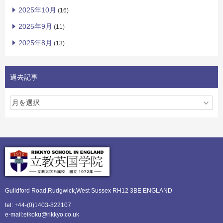
2025年10月
(16)
2025年9月
(11)
2025年8月
(13)
過去記事
Guildford Road,Rudgwick,
West Sussex RH12 3BE ENGLAND
tel: +44-(0)1403-822107
e-mail:eikoku@rikkyo.co.uk