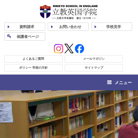
資料
請求
お問い合わせ
学校
見学
保護者
ページ
よくあるご質問
メールマガジン
ポリシー 学校の方針
サイトマップ
メニュー