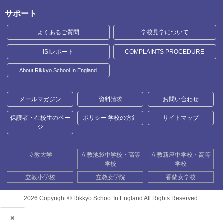
サポート
よくあるご質問
学校見学について
ISIレポート
COMPLAINTS PROCEDURE
About Rikkyo School In England
メールマガジン
資料請求
お問い合わせ
保護者・在校生のペー
ポリシー 学校の方針
サイトマップ
ジ
立教大学
立教池袋中学校・高等
立教新座中学校・高等
学校
学校
立教小学校
立教女学院
香蘭女学校
2026 Copyright ©
Rikkyo School In England All Rights Reserved.
×