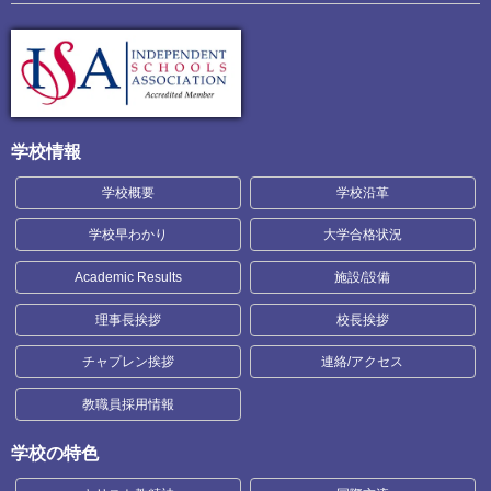
学校情報
学校概要
学校沿革
学校早わかり
大学合格状況
Academic Results
施設/設備
理事長挨拶
校長挨拶
チャプレン挨拶
連絡/アクセス
教職員採用情報
学校の特色