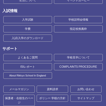
生活について
イベントムービー
入試情報
入学試験
学校説明会情報
学費
指定校推薦枠
入試/入学のダウンロード
サポート
よくあるご質問
学校見学について
ISIレポート
COMPLAINTS PROCEDURE
About Rikkyo School In England
メールマガジン
資料請求
お問い合わせ
保護者・在校生のペー
ポリシー 学校の方針
サイトマップ
ジ