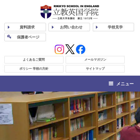
資料
請求
お問い合わせ
学校
見学
保護者
ページ
よくあるご質問
メールマガジン
ポリシー 学校の方針
サイトマップ
メニュー