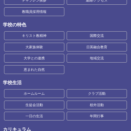
チャプレン挨拶
連絡/アクセス
教職員採用情報
学校の特色
キリスト教精神
国際交流
大家族体験
日英融合教育
大学との連携
地域交流
恵まれた自然
学校生活
ホームルーム
クラブ活動
生徒会活動
校外活動
一日の生活
年間行事
カリキュラム