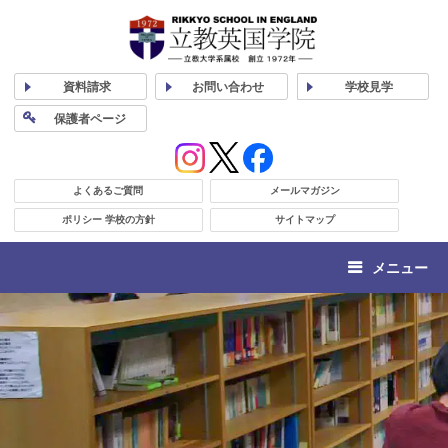
資料
請求
お問い合わせ
学校
見学
保護者
ページ
よくあるご質問
メールマガジン
ポリシー 学校の方針
サイトマップ
メニュー