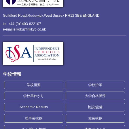
Guildford Road,Rudgwick,
West Sussex RH12 3BE ENGLAND
tel: +44-(0)1403-822107
e-mail:eikoku@rikkyo.co.uk
学校情報
学校概要
学校沿革
学校早わかり
大学合格状況
Academic Results
施設/設備
理事長挨拶
校長挨拶