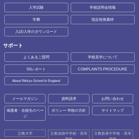
入学試験
学校説明会情報
学費
指定校推薦枠
入試/入学のダウンロード
サポート
よくあるご質問
学校見学について
ISIレポート
COMPLAINTS PROCEDURE
About Rikkyo School In England
メールマガジン
資料請求
お問い合わせ
保護者・在校生のペー
ポリシー 学校の方針
サイトマップ
ジ
立教大学
立教池袋中学校・高等
立教新座中学校・高等
学校
学校