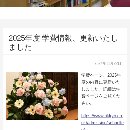
2025年度 学費情報、更新いたし
ました
2024年12月22日
学費ページ、2025年
度の内容に更新いた
しました。詳細は学
費ページをご覧くだ
さい。
https://www.rikkyo.co.
uk/admission/schoolfe
e/