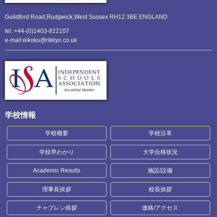
Guildford Road,Rudgwick,
West Sussex RH12 3BE ENGLAND
tel: +44-(0)1403-822107
e-mail:eikoku@rikkyo.co.uk
学校情報
学校概要
学校沿革
学校早わかり
大学合格状況
Academic Results
施設/設備
理事長挨拶
校長挨拶
チャプレン挨拶
連絡/アクセス