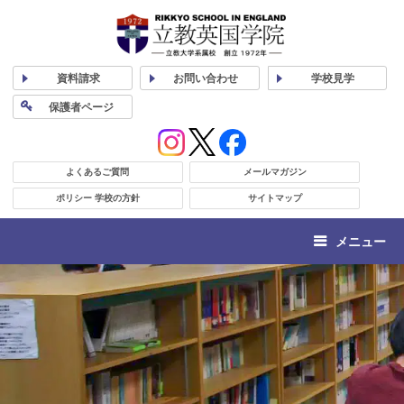
資料
請求
お問い合わせ
学校
見学
保護者
ページ
よくあるご質問
メールマガジン
ポリシー 学校の方針
サイトマップ
メニュー