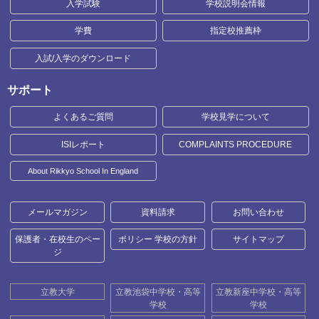
入学試験
学校説明会情報
学費
指定校推薦枠
入試/入学のダウンロード
サポート
よくあるご質問
学校見学について
ISIレポート
COMPLAINTS PROCEDURE
About Rikkyo School In England
メールマガジン
資料請求
お問い合わせ
保護者・在校生のペー
ポリシー 学校の方針
サイトマップ
ジ
立教大学
立教池袋中学校・高等
立教新座中学校・高等
学校
学校