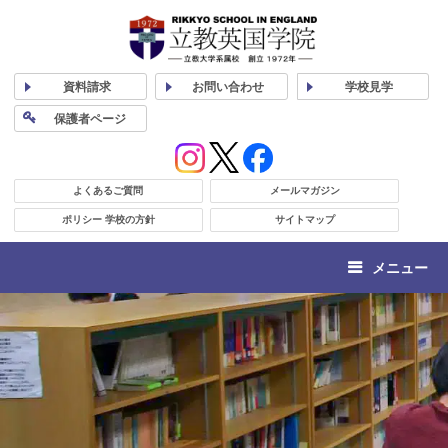
資料
請求
お問い合わせ
学校
見学
保護者
ページ
よくあるご質問
メールマガジン
ポリシー 学校の方針
サイトマップ
メニュー