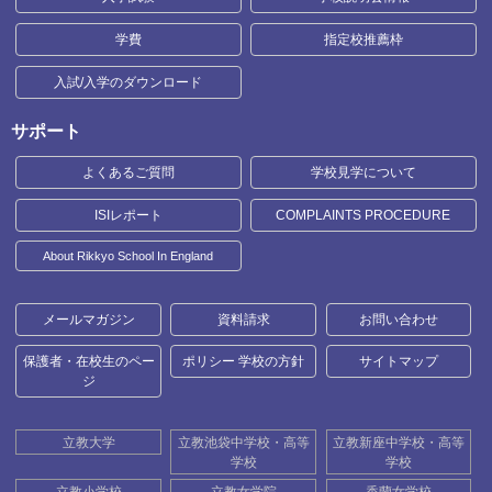
学費
指定校推薦枠
入試/入学のダウンロード
サポート
よくあるご質問
学校見学について
ISIレポート
COMPLAINTS PROCEDURE
About Rikkyo School In England
メールマガジン
資料請求
お問い合わせ
保護者・在校生のペー
ポリシー 学校の方針
サイトマップ
ジ
立教大学
立教池袋中学校・高等
立教新座中学校・高等
学校
学校