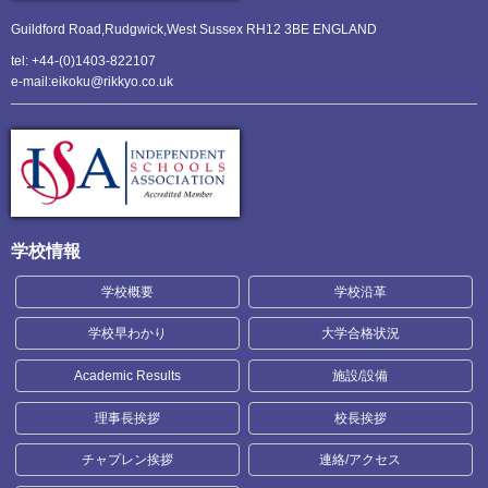
Guildford Road,Rudgwick,
West Sussex RH12 3BE ENGLAND
tel: +44-(0)1403-822107
e-mail:eikoku@rikkyo.co.uk
学校情報
学校概要
学校沿革
学校早わかり
大学合格状況
Academic Results
施設/設備
理事長挨拶
校長挨拶
チャプレン挨拶
連絡/アクセス