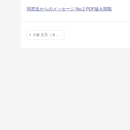
同窓生からのメッセージ No.2 PDF版を閲覧
小坂 文乃 （８期生）(NO.2 2025.7 掲載)