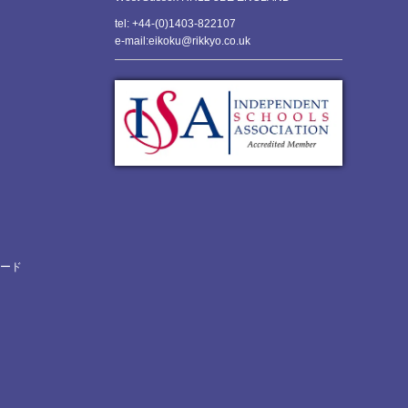
tel: +44-(0)1403-822107
e-mail:eikoku@rikkyo.co.uk
ロード