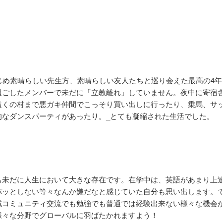
じめ素晴らしい先生方、素晴らしい友人たちと巡り会えた最高の4
過ごしたメンバーで未だに「立教離れ」していません。夜中に寄宿
遠くの村まで悪ガキ仲間でこっそり買い出しに行ったり、乗馬、サ
的なダンスパーティがあったり。_とても凝縮された生活でした。
も未だに人生において大きな存在です。在学中は、英語があまり上
パッとしない等々なんか嫌だなと感じていた自分も思い出します。
域コミュニティ交流でも勉強でも普通では経験出来ない様々な機会
様々な分野でグローバルに羽ばたかれますよう！