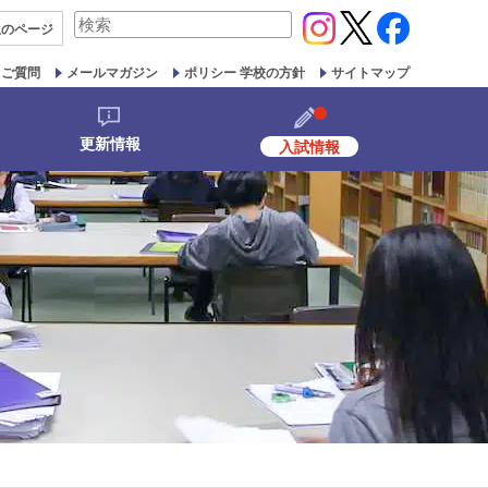
検
生の
ページ
索
対
るご質問
メールマガジン
ポリシー 学校の方針
サイトマップ
象:
更新情報
入試情報