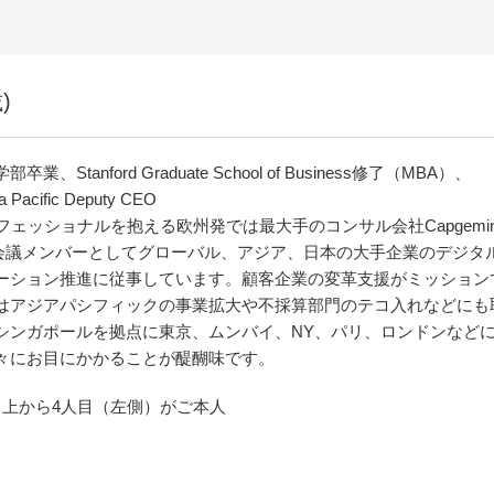
)
、Stanford Graduate School of Business修了（MBA）、
a Pacific Deputy CEO
フェッショナルを抱える欧州発では最大手のコンサル会社Capgemin
経営会議メンバーとしてグローバル、アジア、日本の大手企業のデジタ
ーション推進に従事しています。顧客企業の変革支援がミッション
はアジアパシフィックの事業拡大や不採算部門のテコ入れなどにも
シンガポールを拠点に東京、ムンバイ、NY、パリ、ロンドンなど
々にお目にかかることが醍醐味です。
）上から4人目（左側）がご本人