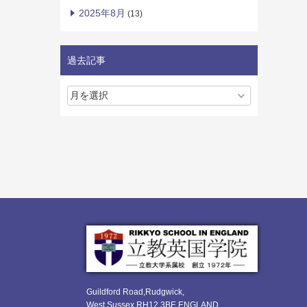
2025年8月
(13)
過去記事
Guildford Road,Rudgwick,
West Sussex RH12 3BE ENGLAND