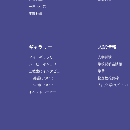
一日の生活
年間行事
ギャラリー
入試情報
フォトギャラリー
入学試験
ムービーギャラリー
学校説明会情報
立教生にインタビュー
学費
└
英語について
指定校推薦枠
└
生活について
入試/入学のダウン
イベントムービー