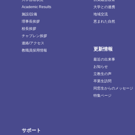
Academic Results
大学との連携
施設/設備
地域交流
理事長挨拶
恵まれた自然
校長挨拶
チャプレン挨拶
連絡/アクセス
更新情報
教職員採用情報
最近の出来事
お知らせ
立教生の声
卒業生訪問
同窓生からのメッセージ
特集ページ
サポート