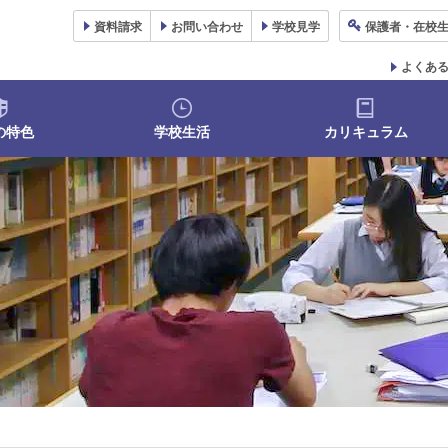
資料
請求
お問い合わせ
学校
見学
保護者
・在校
よくあ
の特色
学校生活
カリキュラム