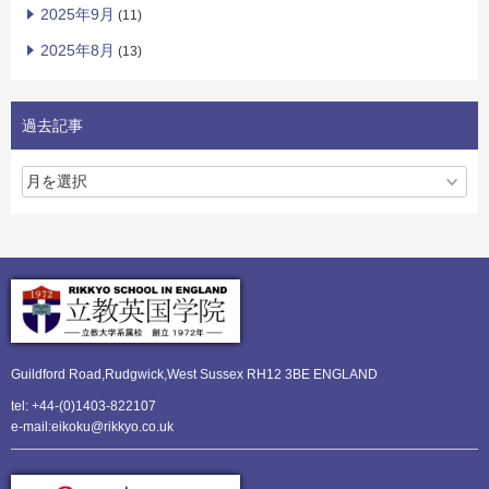
2025年9月
(11)
2025年8月
(13)
過去記事
Guildford Road,Rudgwick,
West Sussex RH12 3BE ENGLAND
tel: +44-(0)1403-822107
e-mail:eikoku@rikkyo.co.uk