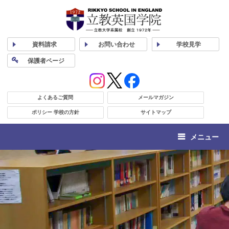
資料
請求
お問い合わせ
学校
見学
保護者
ページ
よくあるご質問
メールマガジン
ポリシー 学校の方針
サイトマップ
メニュー