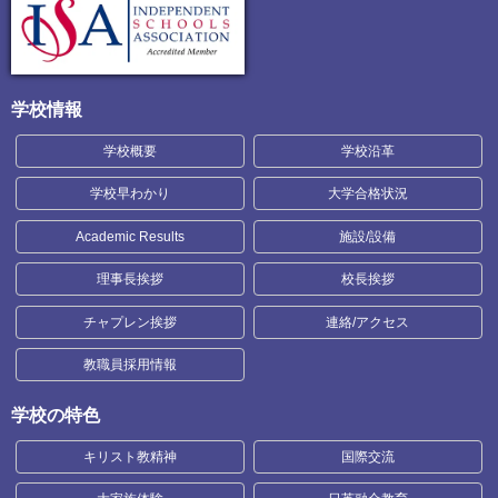
学校情報
学校概要
学校沿革
学校早わかり
大学合格状況
Academic Results
施設/設備
理事長挨拶
校長挨拶
チャプレン挨拶
連絡/アクセス
教職員採用情報
学校の特色
キリスト教精神
国際交流