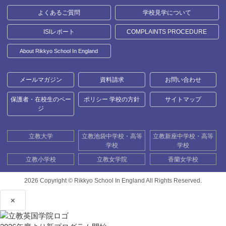
よくあるご質問
学校見学について
ISIレポート
COMPLAINTS PROCEDURE
About Rikkyo School In England
メールマガジン
資料請求
お問い合わせ
保護者・在校生のペー
ポリシー 学校の方針
サイトマップ
ジ
立教大学
立教池袋中学校・高等
立教新座中学校・高等
学校
学校
立教小学校
立教女学院
香蘭女学校
2026 Copyright ©
Rikkyo School In England All Rights Reserved.
×