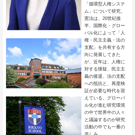
「循環型人権システ
ム」について研究。
憲法は、
20
世紀後
半、国際化・グロー
バル化によって「人
権・民主主義・法の
支配」を共有する方
向に発展してきた
が、近年は、人権に
対する懐疑、民主主
義の後退、法の支配
への抵抗と、再度検
証が必要な時代を迎
えている。グローバ
ル化が進む研究環境
の中で世界中の人々
と議論するのが研究
活動の中でも一番の
楽しみ。