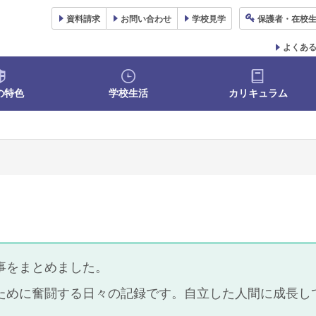
資料
請求
お問い合わせ
学校
見学
保護者
・在校
よくあ
の特色
学校生活
カリキュラム
事をまとめました。
ために奮闘する日々の記録です。自立した人間に成長し