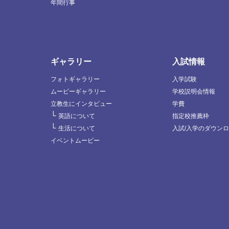
年間行事
ギャラリー
入試情報
フォトギャラリー
入学試験
ムービーギャラリー
学校説明会情報
立教生にインタビュー
学費
└
英語について
指定校推薦枠
└
生活について
入試/入学のダウン
イベントムービー