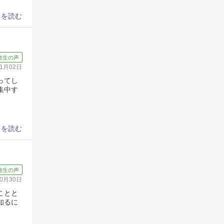
きを読む
教生の声
11月02日
ってし
集中す
きを読む
教生の声
10月30日
ことと
知るに