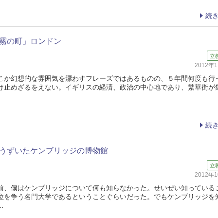
続
霧の町」ロンドン
立
2012年
か幻想的な雰囲気を漂わすフレーズではあるものの、５年間何度も行
け止めざるをえない。イギリスの経済、政治の中心地であり、繁華街が
続
うずいたケンブリッジの博物館
立
2012年
、僕はケンブリッジについて何も知らなかった。せいぜい知っている
位を争う名門大学であるということぐらいだった。でもケンブリッジを
…