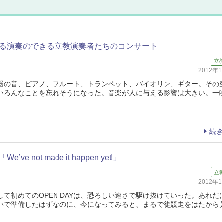
る演奏のできる立教演奏者たちのコンサート
立
2012年
の音、ピアノ、フルート、トランペット、バイオリン、ギター。その
いろんなことを忘れそうになった。音楽が人に与える影響は大きい。一
…
続
e not made it happen yet!」
立
2012年
て初めてのOPEN DAYは、恐ろしい速さで駆け抜けていった。あれだ
いで準備したはずなのに、今になってみると、まるで徒競走をはたから