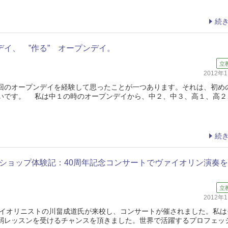
続
デイ、 ”作る” オープンデイ。
立
2012年
のオープンデイを経験して思ったことが一つあります。それは、初め
いです。 私は中１の時のオープンデイから、中２、中３、高１、高２
続
ショップ体験記：40周年記念コンサートでヴァイオリン演奏
立
2012年
ヴァイオリニストの川畠成道氏が来校し、コンサートが催されました。私は
弱レッスンを受けるチャンスを頂きました。世界で活躍するプロフェッ