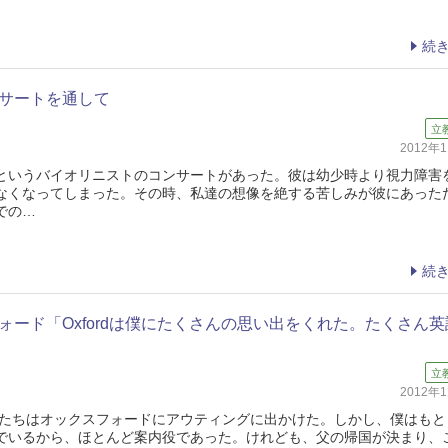
続
サートを通して
立
2012年
いうバイオリニストのコンサートがあった。彼は幼少時より視力障害
なくなってしまった。その時、私達の想像を絶する苦しみが彼にあった
での…
続
ォード「Oxfordは僕にたくさんの思い出をくれた。たくさん英
立
2012年
僕たちはオックスフォードにアウティングに出かけた。しかし、僕はもと
でいるから、ほとんど案内役であった。けれども、父の帰国が決まり、