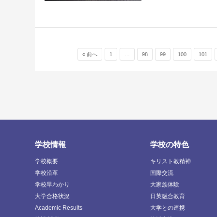
投稿ナビゲーション
« 前へ
1
…
98
99
100
101
学校情報
学校の特色
学校概要
キリスト教精神
学校沿革
国際交流
学校早わかり
大家族体験
大学合格状況
日英融合教育
Academic Results
大学との連携