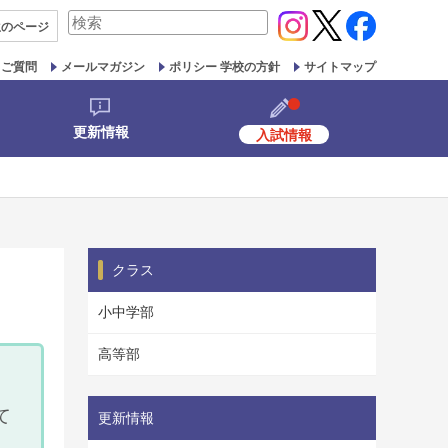
検
生の
ページ
索
対
るご質問
メールマガジン
ポリシー 学校の方針
サイトマップ
象:
更新情報
入試情報
クラス
小中学部
高等部
て
更新情報