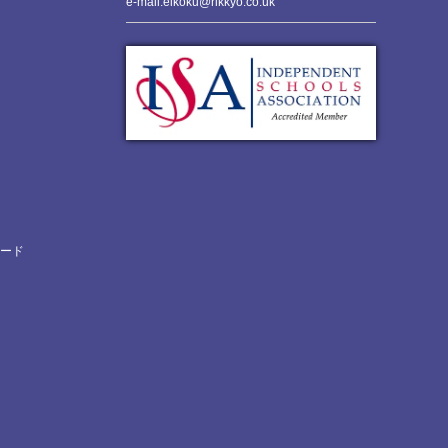
e-mail:eikoku@rikkyo.co.uk
ロード