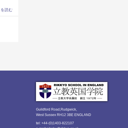
きを読む
Guildford Road,Rudgwick,
West Sussex RH12 3BE ENGLAND
tel: +44-(0)1403-822107