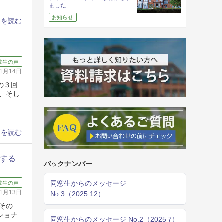
ました
お知らせ
きを読む
教生の声
11月14日
の３回
、そし
きを読む
をする
バックナンバー
同窓生からのメッセージ
教生の声
11月13日
No.3（2025.12）
その
ショナ
同窓生からのメッセージ No.2（2025.7）