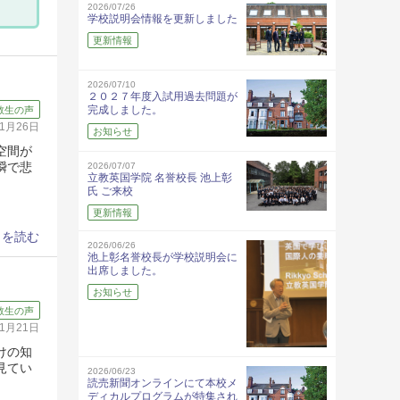
2026/07/26
学校説明会情報を更新しました
更新情報
2026/07/10
２０２７年度入試用過去問題が
完成しました。
教生の声
11月26日
お知らせ
空間が
瞬で悲
2026/07/07
立教英国学院 名誉校長 池上彰
氏 ご来校
更新情報
きを読む
2026/06/26
池上彰名誉校長が学校説明会に
出席しました。
お知らせ
教生の声
11月21日
けの知
見てい
2026/06/23
読売新聞オンラインにて本校メ
ディカルプログラムが特集され