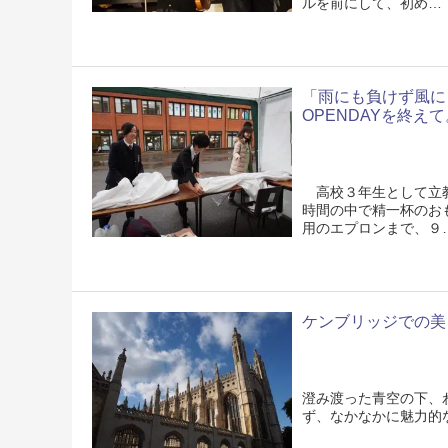
ルを前にして、初め…
「雨にも負けず風に
OPENDAYを終えて
高校３年生として立教
時間の中で精一杯のお
用のエプロンまで、９
ケンブリッジでの美
澄み渡った青空の下、
ず、なかなかに魅力的なCa