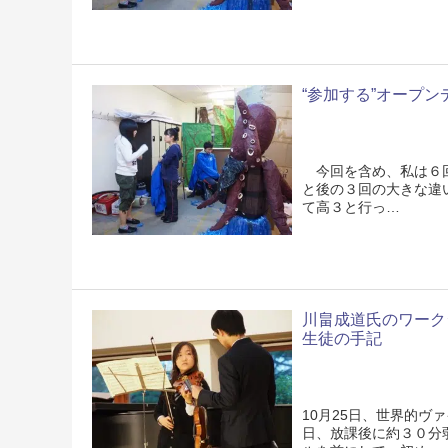
“参加する”オープン
今回を含め、私は６回
と後の３回の大きな違
て高３と行っ…
川畠成道氏のワーク
生徒の手記
10月25日、世界的
日、放課後に約３０分