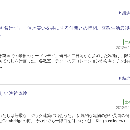
続
も負けず」：泣き笑いを共にする仲間との時間、立教生活最後
。
立
2012年
英国での最後のオープンデイ。当日の二日前から参加した私達は、限
もてなしを計画した。各教室、テントのデコレーションからキッチンお
…
続
しい晩祷体験
立
2012年
わたしは荘厳なゴジック建築に出会った。 伝統的な建物の多い英国の例
mbridgeの街。その中でも一際目を引いたのは、King's collegeの…