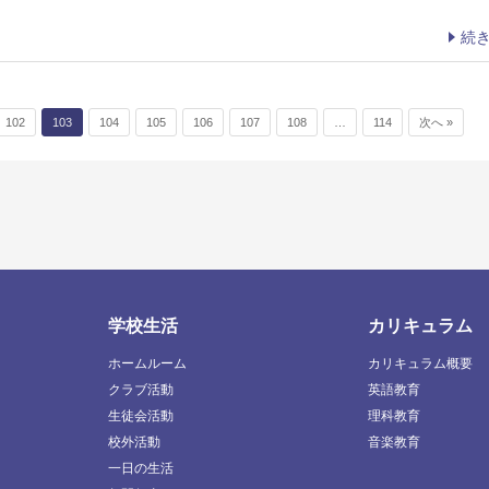
続
102
103
104
105
106
107
108
…
114
次へ »
学校生活
カリキュラム
ホームルーム
カリキュラム概要
クラブ活動
英語教育
生徒会活動
理科教育
校外活動
音楽教育
一日の生活