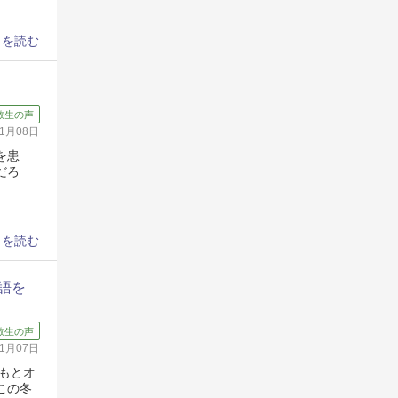
きを読む
教生の声
11月08日
を患
だろ
きを読む
語を
教生の声
11月07日
もとオ
この冬