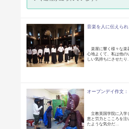
音楽を人に伝えられ
楽屋に響く様々な楽器
心地よくて、私は他の
しい気持ちにさせたり
オープンデイ作文：「We’v
立教英国学院に入学し
恵と労力とこころを注
たような気分だ…