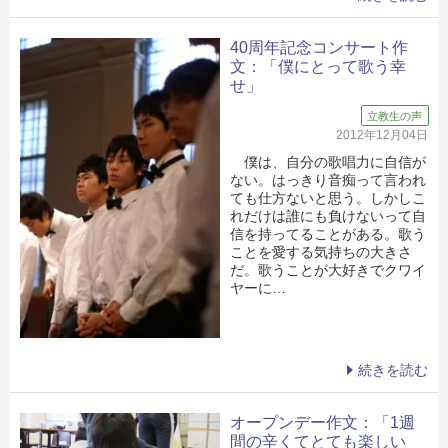
40周年記念コンサート作
文：「僕にとって歌う幸
せ」
立教生の声
2012年12月04日
僕は、自分の歌唱力に自信が
ない。はっきり音痴って言われ
ても仕方ないと思う。しかしこ
れだけは誰にも負けないって自
信を持ってることがある。歌う
ことを愛する気持ちの大きさ
だ。歌うことが大好きでクワイ
ヤーに…
続きを読む
オープンデー作文：「1週
間の辛くてとても楽しい