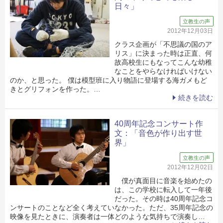
日々」
立教生の声
2012年12月03日
クラス企画が「不思議の国のア
リス」に決まった時は正直、何
故高校生にもなってこんな幼稚
なことをやらなければいけない
のか、と思った。 僕は模型班に入り物語に登場する海ガメもど
きとグリフォンを作った。…
続きを読む
40周年記念コンサート作
文：「音色が作り出す世
界」
立教生の声
2012年12月02日
僕が真面目に音楽を始めたの
は、この学校に転入して一年後
だった。その時は40周年記念コ
ンサートのことなど全く考えていなかった。ただ、35周年記念の
映像を見たときに、演奏者は一体どのような気持ちで演奏し…