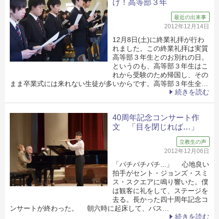
け！高等部３年
最近の出来事
2012年12月14日
12月8日(土)に終業礼拝が行わ
れました。この終業礼拝は実質
高等部３年生とのお別れの日。
というのも、高等部３年生はこ
れから受験のため帰国し、その
まま卒業式には来れない生徒が多いからです。高等部３年生全…
続きを読む
40周年記念コンサート作
文 「目を閉じれば…」
立教生の声
2012年12月06日
「パチパチパチ...」 心地良い
拍手がセント・ジョンズ・スミ
ス・スクエアに鳴り響いた。僕
は観客に礼をして、ステージを
去る。長かった四十周年記念コ
ンサートが終わった。 朝六時に起床して、バス…
続きを読む