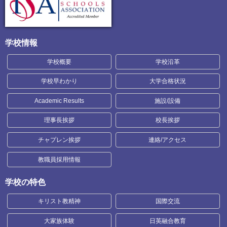
学校情報
学校概要
学校沿革
学校早わかり
大学合格状況
Academic Results
施設/設備
理事長挨拶
校長挨拶
チャプレン挨拶
連絡/アクセス
教職員採用情報
学校の特色
キリスト教精神
国際交流
大家族体験
日英融合教育