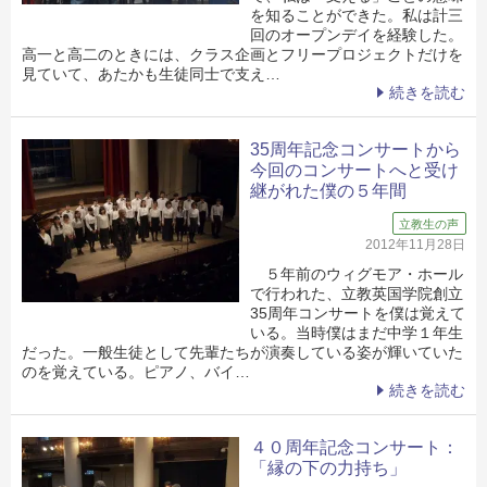
を知ることができた。私は計三
回のオープンデイを経験した。
高一と高二のときには、クラス企画とフリープロジェクトだけを
見ていて、あたかも生徒同士で支え…
続きを読む
35周年記念コンサートから
今回のコンサートへと受け
継がれた僕の５年間
立教生の声
2012年11月28日
５年前のウィグモア・ホール
で行われた、立教英国学院創立
35周年コンサートを僕は覚えて
いる。当時僕はまだ中学１年生
だった。一般生徒として先輩たちが演奏している姿が輝いていた
のを覚えている。ピアノ、バイ…
続きを読む
４０周年記念コンサート：
「縁の下の力持ち」