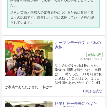
た。
活きた英語と国際人の素養を身につけるために奮闘する
日々の記録です。自立した人間に成長していく過程が綴
られています。
オープンデー作文：「私の
家族」
立教生の声
2012年12月24日
話し合いの2ヶ月は長かった。
準備の1週間は速かった。 当日
は、一瞬だった。 11月4日に私
が感動したことは2つ。 1つ目
は仲間のあたたかさで、2つ目
は家族のあたたかさだ。 私はオー…
続きを読む
終業礼拝ー未来に羽ばた