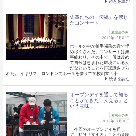
続きを読む
先輩たちの「伝統」を感じ
たコンサート」
立教生の声
2012年12月01日
ホールの中が拍手喝采の音で埋
め尽くされた。コンサートは無
事終わり、その中で、僕は改め
て自分は恵まれた環境にいるん
だなということを再認識させら
れた。 イギリス、ロンドンでホールを借りて学校創立四十…
続きを読む
オープンデイを通して知る
ことができた「支える」と
いう意味
立教生の声
2012年11月30日
今回のオープンデイを通し
て、私は「支える」ことの意味