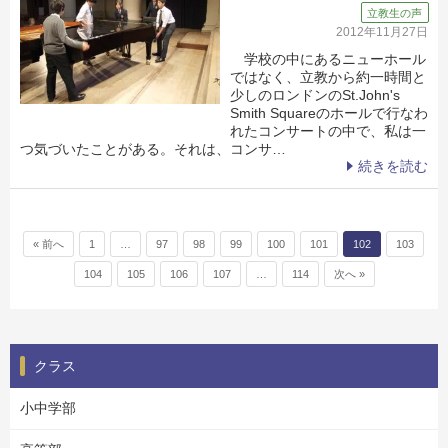
立教生の声
2012年11月27日
学校の中にあるニューホール
ではなく、立教から約一時間と
少しのロンドンのSt.John's
Smith Squareのホールで行なわ
れたコンサートの中で、私は一
つ気づいたことがある。それは、コンサ…
続きを読む
投稿ナビゲーション
« 前へ
1
…
97
98
99
100
101
102
103
104
105
106
107
…
114
次へ »
クラス
小中学部