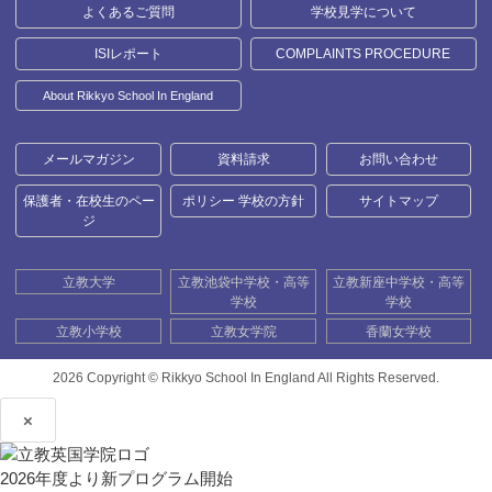
よくあるご質問
学校見学について
ISIレポート
COMPLAINTS PROCEDURE
About Rikkyo School In England
メールマガジン
資料請求
お問い合わせ
保護者・在校生のペー
ポリシー 学校の方針
サイトマップ
ジ
立教大学
立教池袋中学校・高等
立教新座中学校・高等
学校
学校
立教小学校
立教女学院
香蘭女学校
2026 Copyright ©
Rikkyo School In England All Rights Reserved.
×
2026年度より新プログラム開始