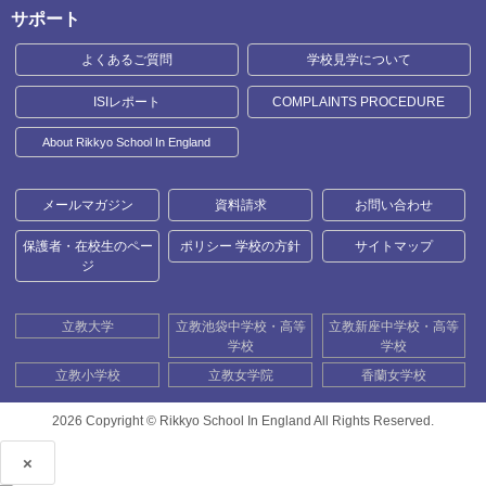
サポート
よくあるご質問
学校見学について
ISIレポート
COMPLAINTS PROCEDURE
About Rikkyo School In England
メールマガジン
資料請求
お問い合わせ
保護者・在校生のペー
ポリシー 学校の方針
サイトマップ
ジ
立教大学
立教池袋中学校・高等
立教新座中学校・高等
学校
学校
立教小学校
立教女学院
香蘭女学校
2026 Copyright ©
Rikkyo School In England All Rights Reserved.
×