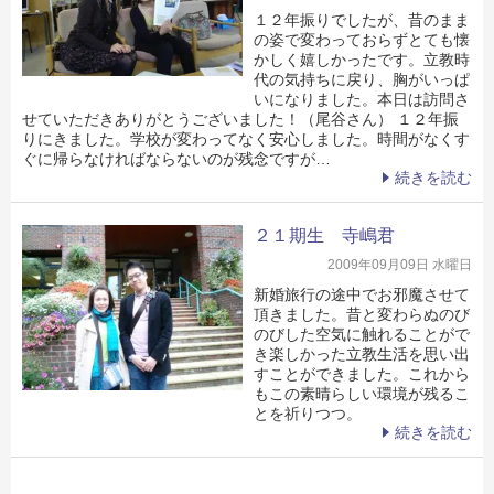
１２年振りでしたが、昔のまま
の姿で変わっておらずとても懐
かしく嬉しかったです。立教時
代の気持ちに戻り、胸がいっぱ
いになりました。本日は訪問さ
せていただきありがとうございました！（尾谷さん） １２年振
りにきました。学校が変わってなく安心しました。時間がなくす
ぐに帰らなければならないのが残念ですが…
続きを読む
２１期生 寺嶋君
2009年09月09日 水曜日
新婚旅行の途中でお邪魔させて
頂きました。昔と変わらぬのび
のびした空気に触れることがで
き楽しかった立教生活を思い出
すことができました。これから
もこの素晴らしい環境が残るこ
とを祈りつつ。
続きを読む
投稿ナビゲーション