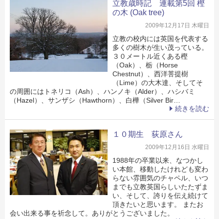
立教歳時記 連載第5回 樫
の木 (Oak tree)
2009年12月17日 木曜日
立教の校内には英国を代表する
多くの樹木が生い茂っている。
３０メートル近くある樫
（Oak）、栃（Horse
Chestnut）、西洋菩提樹
（Lime）の大木達、そしてそ
の周囲にはトネリコ（Ash）、ハンノキ（Alder）、ハシバミ
（Hazel）、サンザシ（Hawthorn）、白樺（Silver Bir…
続きを読む
１０期生 荻原さん
2009年12月16日 水曜日
1988年の卒業以来、なつかし
い本館、移動したけれども変わ
らない雰囲気のチャペル、いつ
までも立教英国らしいたたずま
い、そして、誇りを伝え続けて
頂きたいと思います。 またお
会い出来る事を祈念して。ありがとうございました。