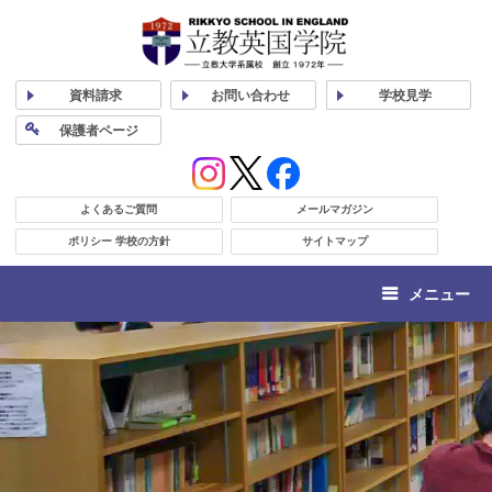
資料
請求
お問い合わせ
学校
見学
保護者
ページ
よくあるご質問
メールマガジン
ポリシー 学校の方針
サイトマップ
メニュー