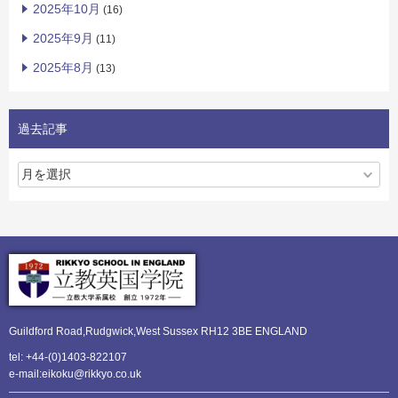
2025年10月
(16)
2025年9月
(11)
2025年8月
(13)
過去記事
Guildford Road,Rudgwick,
West Sussex RH12 3BE ENGLAND
tel: +44-(0)1403-822107
e-mail:eikoku@rikkyo.co.uk