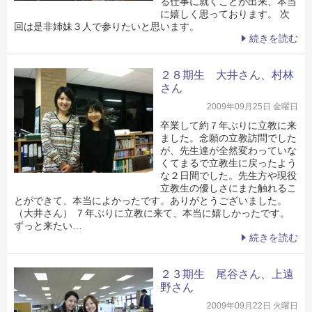
る仕事に就くことが出来、本当
に嬉しく思っております。 次
回は是非姉妹３人で参りたいと思います。
続きを読む
２８期生 大井さん、村林
さん
2009年09月25日 金曜日
卒業して約７年ぶりに立教に来
ました。念願の立教訪問でした
が、先生達が全然変わっていな
くてまるで立教生に戻ったよう
な２日間でした。先生方や現役
立教生の優しさにまた触れるこ
とができて、本当によかったです。ありがとうございました。
（大井さん） ７年ぶりに立教に来て、本当に嬉しかったです。
ずっと来たい…
続きを読む
２３期生 尾谷さん、上遠
野さん
2009年09月22日 火曜日