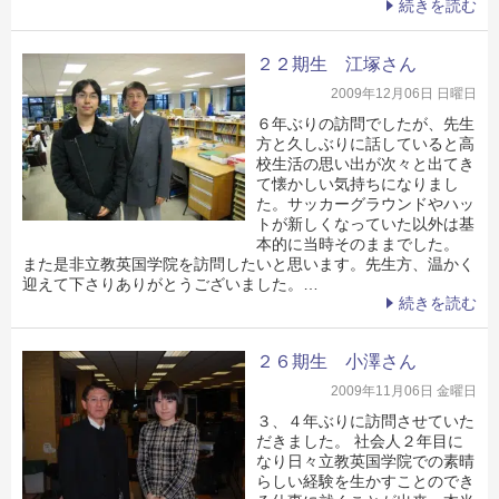
続きを読む
２２期生 江塚さん
2009年12月06日 日曜日
６年ぶりの訪問でしたが、先生
方と久しぶりに話していると高
校生活の思い出が次々と出てき
て懐かしい気持ちになりまし
た。サッカーグラウンドやハッ
トが新しくなっていた以外は基
本的に当時そのままでした。
また是非立教英国学院を訪問したいと思います。先生方、温かく
迎えて下さりありがとうございました。…
続きを読む
２６期生 小澤さん
2009年11月06日 金曜日
３、４年ぶりに訪問させていた
だきました。 社会人２年目に
なり日々立教英国学院での素晴
らしい経験を生かすことのでき