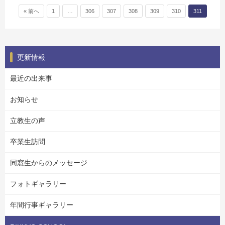
« 前へ
1
…
306
307
308
309
310
311
更新情報
最近の出来事
お知らせ
立教生の声
卒業生訪問
同窓生からのメッセージ
フォトギャラリー
年間行事ギャラリー