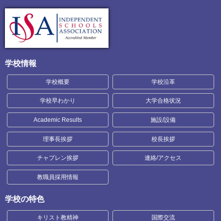
学校情報
学校概要
学校沿革
学校早わかり
大学合格状況
Academic Results
施設/設備
理事長挨拶
校長挨拶
チャプレン挨拶
連絡/アクセス
教職員採用情報
学校の特色
キリスト教精神
国際交流