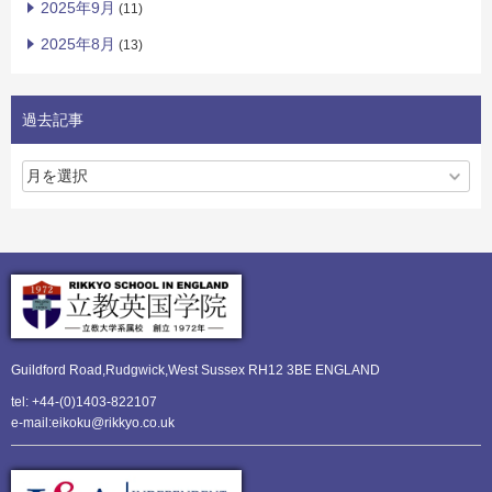
2025年9月
(11)
2025年8月
(13)
過去記事
Guildford Road,Rudgwick,
West Sussex RH12 3BE ENGLAND
tel: +44-(0)1403-822107
e-mail:eikoku@rikkyo.co.uk