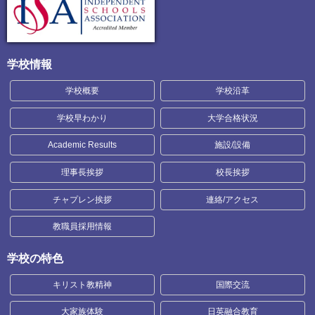
学校情報
学校概要
学校沿革
学校早わかり
大学合格状況
Academic Results
施設/設備
理事長挨拶
校長挨拶
チャプレン挨拶
連絡/アクセス
教職員採用情報
学校の特色
キリスト教精神
国際交流
大家族体験
日英融合教育