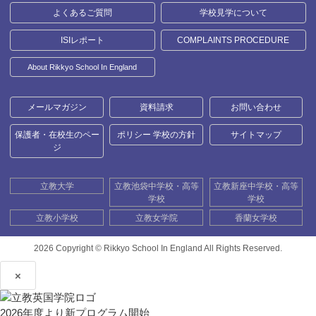
よくあるご質問
学校見学について
ISIレポート
COMPLAINTS PROCEDURE
About Rikkyo School In England
メールマガジン
資料請求
お問い合わせ
保護者・在校生のペー
ポリシー 学校の方針
サイトマップ
ジ
立教大学
立教池袋中学校・高等
立教新座中学校・高等
学校
学校
立教小学校
立教女学院
香蘭女学校
2026 Copyright ©
Rikkyo School In England All Rights Reserved.
×
2026年度より新プログラム開始