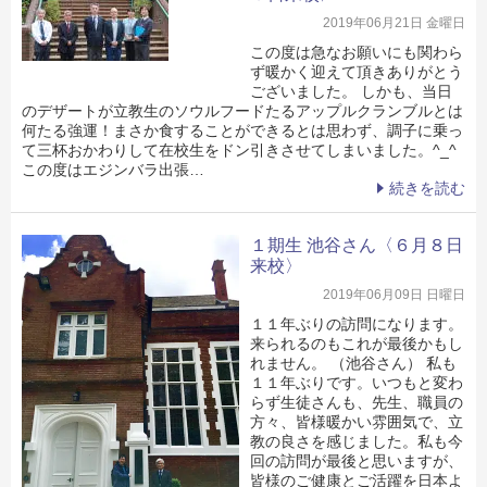
2019年06月21日 金曜日
この度は急なお願いにも関わら
ず暖かく迎えて頂きありがとう
ございました。 しかも、当日
のデザートが立教生のソウルフードたるアップルクランブルとは
何たる強運！まさか食することができるとは思わず、調子に乗っ
て三杯おかわりして在校生をドン引きさせてしまいました。^_^
この度はエジンバラ出張…
続きを読む
１期生 池谷さん〈６月８日
来校〉
2019年06月09日 日曜日
１１年ぶりの訪問になります。
来られるのもこれが最後かもし
れません。 （池谷さん） 私も
１１年ぶりです。いつもと変わ
らず生徒さんも、先生、職員の
方々、皆様暖かい雰囲気で、立
教の良さを感じました。私も今
回の訪問が最後と思いますが、
皆様のご健康とご活躍を日本よ