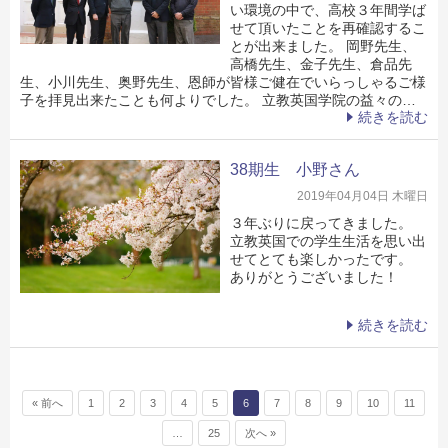
い環境の中で、高校３年間学ば
せて頂いたことを再確認するこ
とが出来ました。 岡野先生、
高橋先生、金子先生、倉品先
生、小川先生、奥野先生、恩師が皆様ご健在でいらっしゃるご様
子を拝見出来たことも何よりでした。 立教英国学院の益々の…
続きを読む
38期生 小野さん
2019年04月04日 木曜日
３年ぶりに戻ってきました。
立教英国での学生生活を思い出
せてとても楽しかったです。
ありがとうございました！
続きを読む
投稿ナビゲーション
« 前へ
1
2
3
4
5
6
7
8
9
10
11
…
25
次へ »