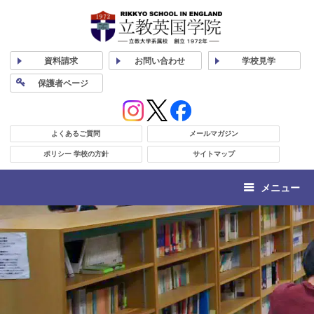
資料
請求
お問い合わせ
学校
見学
保護者
ページ
よくあるご質問
メールマガジン
ポリシー 学校の方針
サイトマップ
メニュー