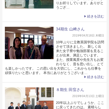
りお祈りしています。ありがと
うござ…
続きを読む
34期生 山﨑さん
2019年04月18日 木曜日
10年ぶりに立教英国学院を訪問
させて頂きました。 新しく出
来た女子寮や勉強部屋を見るこ
とが出来、満足しています。
また、授業風景や先生方もお変
わりなく、昔を思い出し、とて
も楽しかったです。 この思い出を大切にし、これからも仕事を
頑張りたいと思います。 本当にありがとうございま…
続きを読む
８期生 田窪さん
2019年04月13日 土曜日
20年以上ぶりでしょうか、ここ
に戻ってきたのは。 素晴らし