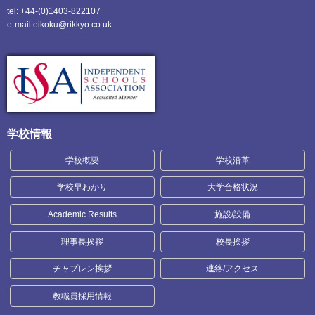
tel: +44-(0)1403-822107
e-mail:eikoku@rikkyo.co.uk
学校情報
学校概要
学校沿革
学校早わかり
大学合格状況
Academic Results
施設/設備
理事長挨拶
校長挨拶
チャプレン挨拶
連絡/アクセス
教職員採用情報