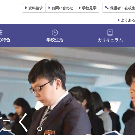
資料
請求
お問い合わせ
学校
見学
保護者
・在校
よくあ
の特色
学校生活
カリキュラム
、
たく。