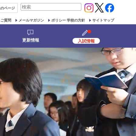
検
生の
ページ
索
対
るご質問
メールマガジン
ポリシー 学校の方針
サイトマップ
象:
更新情報
入試情報