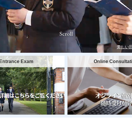
Scroll
美しい
Entrance Exam
Online Consultat