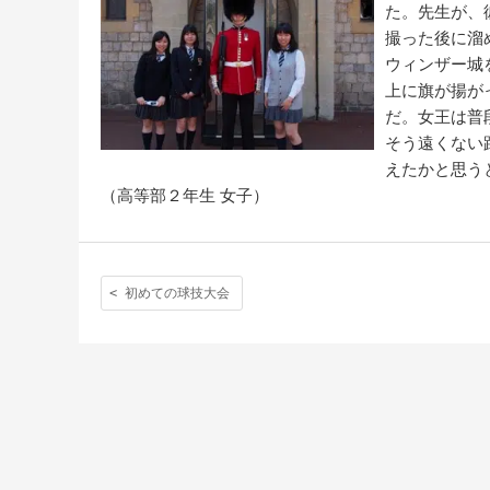
た。先生が、
撮った後に溜
ウィンザー城
上に旗が揚が
だ。女王は普
そう遠くない
えたかと思う
（高等部２年生 女子）
初めての球技大会