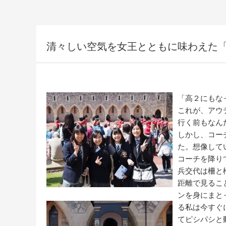
清々しい空気を女王とともに味わえた
「高２にもな
これが、アウ
行く前もなん
しかし、コー
た。想像して
コーチを降り
兵交代は柵と
距離で見るこ
ンを身にまと
る私は今すぐ
てピシパシと