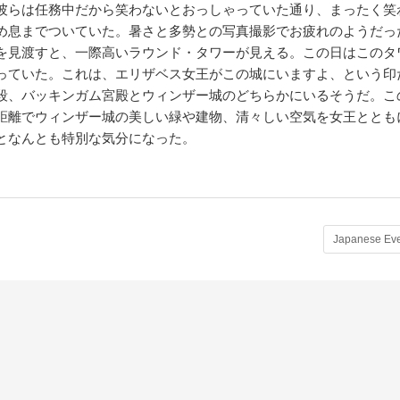
彼らは任務中だから笑わないとおっしゃっていた通り、まったく笑
め息までついていた。暑さと多勢との写真撮影でお疲れのようだっ
を見渡すと、一際高いラウンド・タワーが見える。この日はこのタ
っていた。これは、エリザベス女王がこの城にいますよ、という印
段、バッキンガム宮殿とウィンザー城のどちらかにいるそうだ。こ
距離でウィンザー城の美しい緑や建物、清々しい空気を女王ととも
となんとも特別な気分になった。