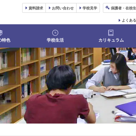
資料
請求
お問い合わせ
学校
見学
保護者
・在校
よくあ
の特色
学校生活
カリキュラム