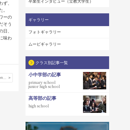
卒業生インタビュー（立教大学生）
わず、
た。
ワーの
ギャラリー
だそう
の日、
フォトギャラリー
に味わ
ムービギャラリー
クラス別記事一覧
小中学部の記事
Japanese Evening：イギリスの人に日本の文化を分かってもらえてとてもうれしかった。
primary school
junior high school
高等部の記事
high school