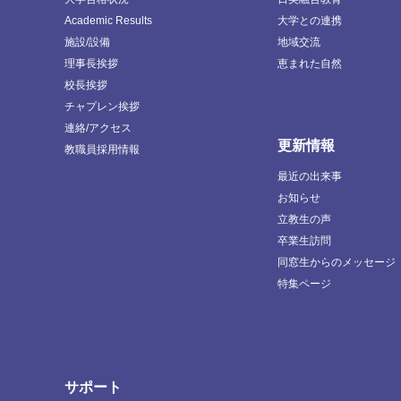
Academic Results
大学との連携
施設/設備
地域交流
理事長挨拶
恵まれた自然
校長挨拶
チャプレン挨拶
連絡/アクセス
更新情報
教職員採用情報
最近の出来事
お知らせ
立教生の声
卒業生訪問
同窓生からのメッセージ
特集ページ
サポート