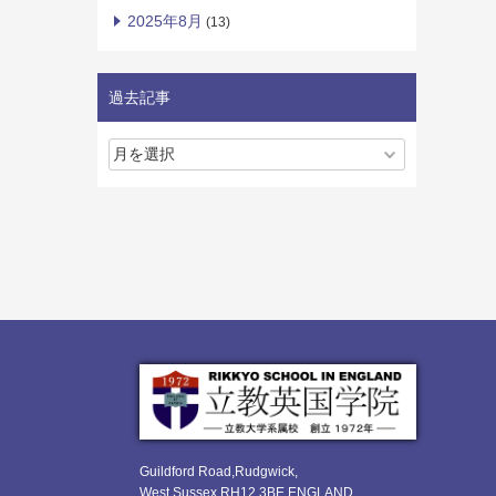
2025年8月
(13)
過去記事
Guildford Road,Rudgwick,
West Sussex RH12 3BE ENGLAND