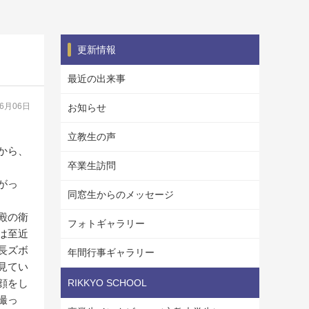
更新情報
最近の出来事
06月06日
お知らせ
立教生の声
から、
卒業生訪問
がっ
同窓生からのメッセージ
殿の衛
フォトギャラリー
は至近
長ズボ
年間行事ギャラリー
見てい
顔をし
RIKKYO SCHOOL
撮っ