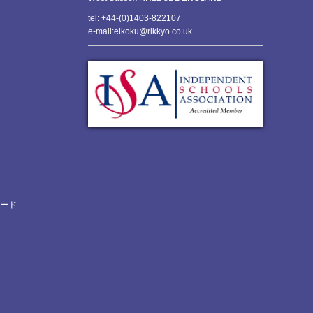
tel: +44-(0)1403-822107
e-mail:eikoku@rikkyo.co.uk
ロード