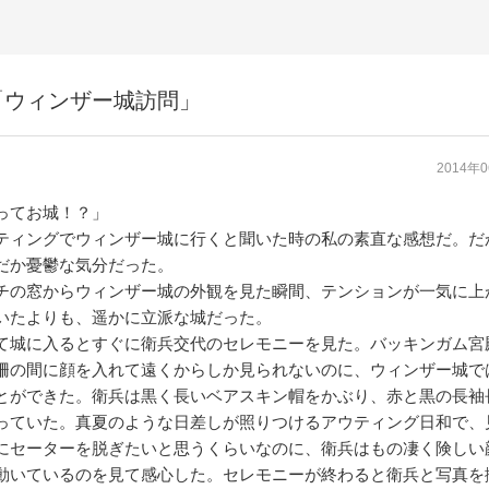
「ウィンザー城訪問」
2014年
ってお城！？」
ティングでウィンザー城に行くと聞いた時の私の素直な感想だ。だ
だか憂鬱な気分だった。
チの窓からウィンザー城の外観を見た瞬間、テンションが一気に上
いたよりも、遥かに立派な城だった。
て城に入るとすぐに衛兵交代のセレモニーを見た。バッキンガム宮
柵の間に顔を入れて遠くからしか見られないのに、ウィンザー城で
とができた。衛兵は黒く長いベアスキン帽をかぶり、赤と黒の長袖
っていた。真夏のような日差しが照りつけるアウティング日和で、
にセーターを脱ぎたいと思うくらいなのに、衛兵はもの凄く険しい
動いているのを見て感心した。セレモニーが終わると衛兵と写真を