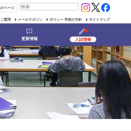
検
生の
ページ
索
対
るご質問
メールマガジン
ポリシー 学校の方針
サイトマップ
象:
更新情報
入試情報