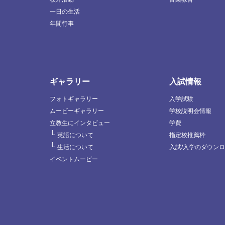
一日の生活
年間行事
ギャラリー
入試情報
フォトギャラリー
入学試験
ムービーギャラリー
学校説明会情報
立教生にインタビュー
学費
└
英語について
指定校推薦枠
└
生活について
入試/入学のダウン
イベントムービー